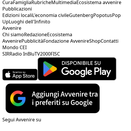
Cura
Famiglia
Rubriche
Multimedia
Ecosistema avvenire
Pubblicazioni
Edizioni locali
L'economia civile
Gutenberg
Popotus
Pop
Up
Luoghi dell'Infinito
Avvenire
Chi siamo
Redazione
Ecosistema
Avvenire
Pubblicità
Fondazione Avvenire
Shop
Contatti
Mondo CEI
SIR
Radio InBlu
TV2000
FISC
Segui Avvenire su