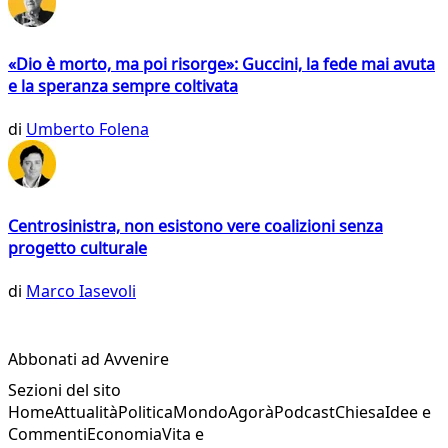
«Dio è morto, ma poi risorge»: Guccini, la fede mai avuta
e la speranza sempre coltivata
di
Umberto Folena
Centrosinistra, non esistono vere coalizioni senza
progetto culturale
di
Marco Iasevoli
Abbonati ad Avvenire
Sezioni del sito
Home
Attualità
Politica
Mondo
Agorà
Podcast
Chiesa
Idee e
Commenti
Economia
Vita e