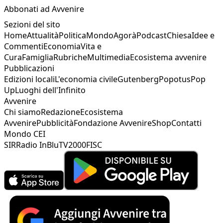
Abbonati ad Avvenire
Sezioni del sito
Home
Attualità
Politica
Mondo
Agorà
Podcast
Chiesa
Idee e
Commenti
Economia
Vita e
Cura
Famiglia
Rubriche
Multimedia
Ecosistema avvenire
Pubblicazioni
Edizioni locali
L'economia civile
Gutenberg
Popotus
Pop
Up
Luoghi dell'Infinito
Avvenire
Chi siamo
Redazione
Ecosistema
Avvenire
Pubblicità
Fondazione Avvenire
Shop
Contatti
Mondo CEI
SIR
Radio InBlu
TV2000
FISC