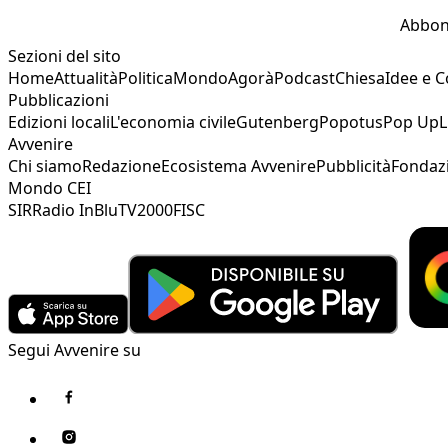
Abbon
Sezioni del sito
Home
Attualità
Politica
Mondo
Agorà
Podcast
Chiesa
Idee e 
Pubblicazioni
Edizioni locali
L'economia civile
Gutenberg
Popotus
Pop Up
L
Avvenire
Chi siamo
Redazione
Ecosistema Avvenire
Pubblicità
Fondaz
Mondo CEI
SIR
Radio InBlu
TV2000
FISC
Segui Avvenire su