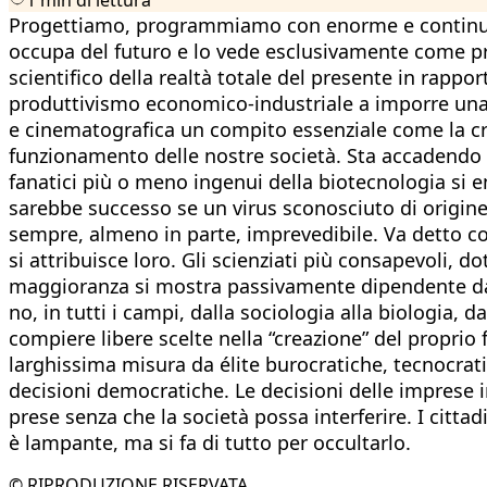
Progettiamo, programmiamo con enorme e continua ala
occupa del futuro e lo vede esclusivamente come pr
scientifico della realtà totale del presente in rapport
produttivismo economico-industriale a imporre una 
e cinematografica un compito essenziale come la cri
funzionamento delle nostre società. Sta accadendo 
fanatici più o meno ingenui della biotecnologia si 
sarebbe successo se un virus sconosciuto di origin
sempre, almeno in parte, imprevedibile. Va detto co
si attribuisce loro. Gli scienziati più consapevoli, do
maggioranza si mostra passivamente dipendente dai po
no, in tutti i campi, dalla sociologia alla biologia
compiere libere scelte nella “creazione” del proprio 
larghissima misura da élite burocratiche, tecnocrati
decisioni democratiche. Le decisioni delle imprese i
prese senza che la società possa interferire. I citt
è lampante, ma si fa di tutto per occultarlo.
© RIPRODUZIONE RISERVATA