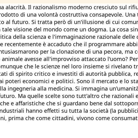
crità. Il razionalismo moderno cresciuto sul rifiuto
odotto di una volontà costruttiva consapevole. Una t
o al futuro. Si tratta però di un'illusione di cui comun
tale visione del mondo come un dogma. La cosa singol
tica della scienza e l'immaginazione razionale delle
e recentemente è accaduto che il programmare abbia i
entusiasmarono per la clonazione di una pecora, ma c
e animale avesse all'improvviso attaccato l'uomo? P
munque che le scienze nel loro insieme si rivelano tr
tati di spirito critico e investiti di autorità pubblica
teri economici e politici. Sono il mercato e lo stato
, dalla ingegneria alla medicina. Si immagina un'umani
futuro. Ma quelle scelte sono tutt'altro che razionali
che e affaristiche che si guardano bene dal sottopor
ndustriali hanno effetti su tutta la società (la pubb
adini, prima che come cittadini, vivono come consumato