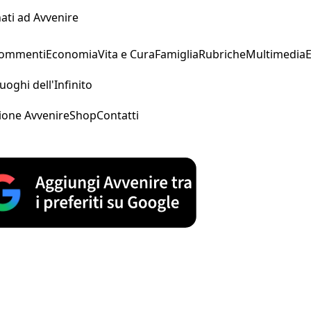
ati ad Avvenire
Commenti
Economia
Vita e Cura
Famiglia
Rubriche
Multimedia
uoghi dell'Infinito
ione Avvenire
Shop
Contatti