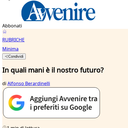
Abbonati
RUBRICHE
Minima
Condividi
In quali mani è il nostro futuro?
di
Alfonso Berardinelli
1 min di lettura