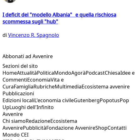
I deficit del "modello Albania" e quella rischiosa
scommessa sugli "hub"
di
Vincenzo R. Spagnolo
Abbonati ad Avvenire
Sezioni del sito
Home
Attualità
Politica
Mondo
Agorà
Podcast
Chiesa
Idee e
Commenti
Economia
Vita e
Cura
Famiglia
Rubriche
Multimedia
Ecosistema avvenire
Pubblicazioni
Edizioni locali
L'economia civile
Gutenberg
Popotus
Pop
Up
Luoghi dell'Infinito
Avvenire
Chi siamo
Redazione
Ecosistema
Avvenire
Pubblicità
Fondazione Avvenire
Shop
Contatti
Mondo CEI