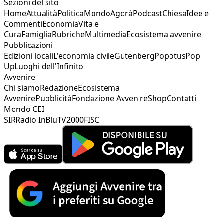
Sezioni del sito
Home
Attualità
Politica
Mondo
Agorà
Podcast
Chiesa
Idee e
Commenti
Economia
Vita e
Cura
Famiglia
Rubriche
Multimedia
Ecosistema avvenire
Pubblicazioni
Edizioni locali
L'economia civile
Gutenberg
Popotus
Pop
Up
Luoghi dell'Infinito
Avvenire
Chi siamo
Redazione
Ecosistema
Avvenire
Pubblicità
Fondazione Avvenire
Shop
Contatti
Mondo CEI
SIR
Radio InBlu
TV2000
FISC