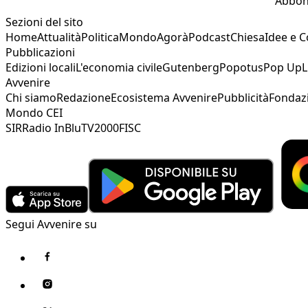
Abbon
Sezioni del sito
Home
Attualità
Politica
Mondo
Agorà
Podcast
Chiesa
Idee e 
Pubblicazioni
Edizioni locali
L'economia civile
Gutenberg
Popotus
Pop Up
L
Avvenire
Chi siamo
Redazione
Ecosistema Avvenire
Pubblicità
Fondaz
Mondo CEI
SIR
Radio InBlu
TV2000
FISC
Segui Avvenire su