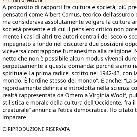
A proposito di rapporti fra cultura e società, più pr
pensatori come Albert Camus, teorico dell'assurdo 
ma considerava assolutamente volgare la cultura ant
società presente e di cui il pensiero critico non po
mente i casi di altri tre autori centrali del secolo 
impegnato a fondo nel discutere due posizioni oppo
viceversa contrappone l'umanesimo alla religione. Ne
netto che non è possibile alcun modus vivendi durevo
perpetuamente a questa domanda: perché siamo nati? 
spirituale La prima radice, scritto nel 1942-43, con
mondo. È l'ordine stesso del mondo”. E anche: “La s
rigorosamente definita e introdotta nella scienza co
realtà rappresentata da Omero a Virginia Woolf, pubbl
stilistica e morale della cultura dell'Occidente, fra 
creaturale” annuncia l'etica democratica. Ho citato
imparare.
© RIPRODUZIONE RISERVATA