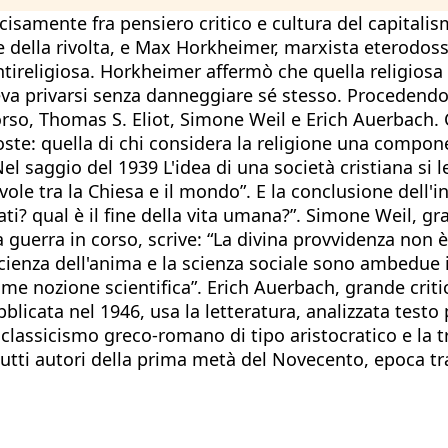
ecisamente fra pensiero critico e cultura del capitalis
e della rivolta, e Max Horkheimer, marxista eterodos
ireligiosa. Horkheimer affermò che quella religiosa e
teva privarsi senza danneggiare sé stesso. Procedendo 
scorso, Thomas S. Eliot, Simone Weil e Erich Auerbach. 
ste: quella di chi considera la religione una compon
l saggio del 1939 L'idea di una società cristiana si l
le tra la Chiesa e il mondo”. E la conclusione dell'i
qual è il fine della vita umana?”. Simone Weil, gran
 la guerra in corso, scrive: “La divina provvidenza no
cienza dell'anima e la scienza sociale sono ambedue 
me nozione scientifica”. Erich Auerbach, grande criti
icata nel 1946, usa la letteratura, analizzata testo p
il classicismo greco-romano di tipo aristocratico e la 
 tutti autori della prima metà del Novecento, epoca t