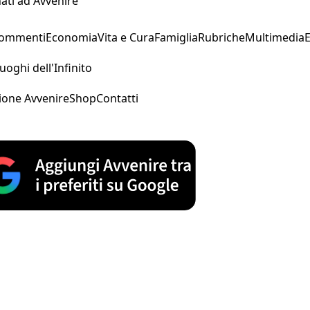
ati ad Avvenire
Commenti
Economia
Vita e Cura
Famiglia
Rubriche
Multimedia
uoghi dell'Infinito
ione Avvenire
Shop
Contatti