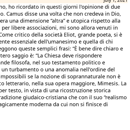
mo, ho ricordato in questi giorni l'opinione di due
so. Camus disse una volta che non credeva in Dio,
ra una dimensione “altra” e utopica rispetto alla
per libere associazioni, mi sono allora venuti in
Come critico della società Eliot, grande poeta, si è
ente essenziale dell'umanesimo e quella di chi
eggono queste semplici frasi: “È bene dire chiaro e
ntero saggio è: “La Chiesa deve rispondere
de filosofa, nel suo testamento politico e
n è un turbamento o una anomalia nell'ordine del
impossibili se la nozione di soprannaturale non è
co letterario, nella sua opera maggiore, Mimesis. La
er testo, in vista di una ricostruzione storica
tradizione giudaico-cristiana che con il suo “realismo
ragicamente moderna da cui non si finisce di