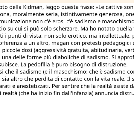
foto della Kidman, leggo questa frase: «Le cattive so
ona, moralmente seria, istintivamente generosa, ones
 comunicazione non c'è eros, c'è sadismo e masochismo
cio su cui si può solo scherzare. Ma ho notato quell
i i punti di vista, non solo erotico, ma intellettuale, 
offerenza a un altro, magari con pretesti pedagogici e
iccole dosi (aggressività gratuita, abitudinaria, ver
 è una delle forme più diaboliche di sadismo. Si appr
ubisce. La pedofilia è puro bisogno di distruzione.
i che il sadismo (e il masochismo: che è sadismo con
sia altro che perdita di contatto con la vita reale. Il
eparati e anestetizzati. Per sentire che la realtà esiste
realtà (che ha inizio fin dall'infanzia) annuncia distr