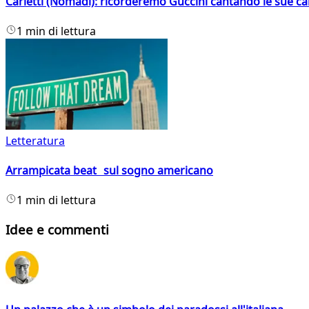
Carletti (Nomadi): ricorderemo Guccini cantando le sue ca
1 min di lettura
Letteratura
Arrampicata beat sul sogno americano
1 min di lettura
Idee e commenti