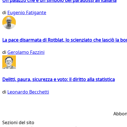
Un palazzo che è un simbolo dei paradossi all'italiana
di
Eugenio Fatigante
La pace disarmata di Rotblat, lo scienziato che lasciò la 
di
Gerolamo Fazzini
Delitti, paura, sicurezza e voto: il diritto alla statistica
di
Leonardo Becchetti
Abbon
Sezioni del sito