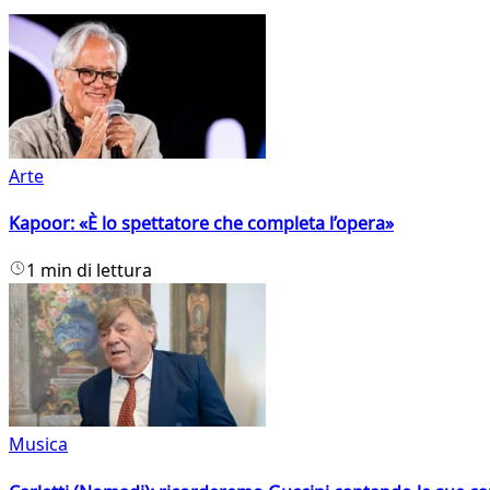
Arte
Kapoor: «È lo spettatore che completa l’opera»
1 min di lettura
Musica