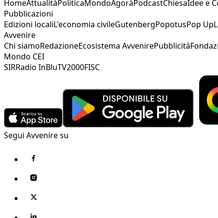
Home
Attualità
Politica
Mondo
Agorà
Podcast
Chiesa
Idee e 
Pubblicazioni
Edizioni locali
L'economia civile
Gutenberg
Popotus
Pop Up
L
Avvenire
Chi siamo
Redazione
Ecosistema Avvenire
Pubblicità
Fondaz
Mondo CEI
SIR
Radio InBlu
TV2000
FISC
Segui Avvenire su