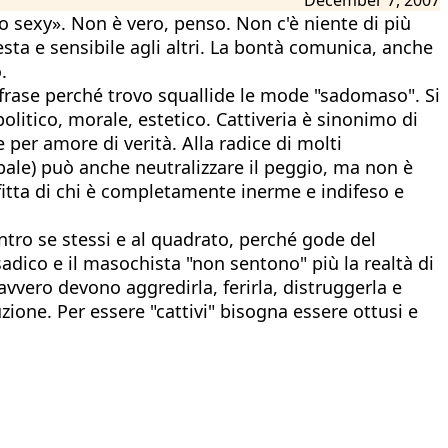
no sexy». Non è vero, penso. Non c'è niente di più
ta e sensibile agli altri. La bontà comunica, anche
.
a frase perché trovo squallide le mode "sadomaso". Si
politico, morale, estetico. Cattiveria è sinonimo di
 per amore di verità. Alla radice di molti
bale) può anche neutralizzare il peggio, ma non è
ofitta di chi è completamente inerme e indifeso e
tro se stessi e al quadrato, perché gode del
 sadico e il masochista "non sentono" più la realtà di
 davvero devono aggredirla, ferirla, distruggerla e
uzione. Per essere "cattivi" bisogna essere ottusi e