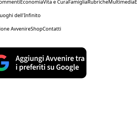
Commenti
Economia
Vita e Cura
Famiglia
Rubriche
Multimedia
uoghi dell'Infinito
ione Avvenire
Shop
Contatti