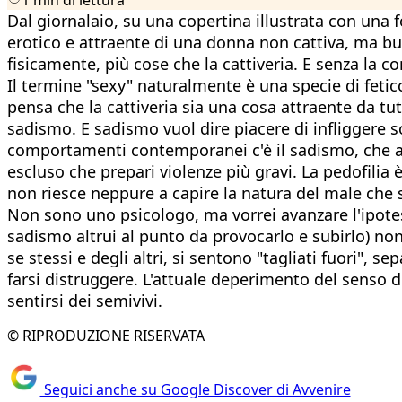
Dal giornalaio, su una copertina illustrata con una 
erotico e attraente di una donna non cattiva, ma bu
fisicamente, più cose che la cattiveria. E senza la
Il termine "sexy" naturalmente è una specie di fetic
pensa che la cattiveria sia una cosa attraente da tutt
sadismo. E sadismo vuol dire piacere di infliggere s
comportamenti contemporanei c'è il sadismo, che a p
escluso che prepari violenze più gravi. La pedofilia
non riesce neppure a capire la natura del male che s
Non sono uno psicologo, ma vorrei avanzare l'ipotes
sadismo altrui al punto da provocarlo e subirlo) non 
se stessi e degli altri, si sentono "tagliati fuori", s
farsi distruggere. L'attuale deperimento del senso di 
sentirsi dei semivivi.
© RIPRODUZIONE RISERVATA
Seguici anche su Google Discover di Avvenire