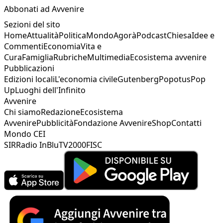
Abbonati ad Avvenire
Sezioni del sito
Home
Attualità
Politica
Mondo
Agorà
Podcast
Chiesa
Idee e
Commenti
Economia
Vita e
Cura
Famiglia
Rubriche
Multimedia
Ecosistema avvenire
Pubblicazioni
Edizioni locali
L'economia civile
Gutenberg
Popotus
Pop
Up
Luoghi dell'Infinito
Avvenire
Chi siamo
Redazione
Ecosistema
Avvenire
Pubblicità
Fondazione Avvenire
Shop
Contatti
Mondo CEI
SIR
Radio InBlu
TV2000
FISC