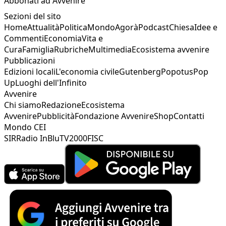
Abbonati ad Avvenire
Sezioni del sito
Home
Attualità
Politica
Mondo
Agorà
Podcast
Chiesa
Idee e
Commenti
Economia
Vita e
Cura
Famiglia
Rubriche
Multimedia
Ecosistema avvenire
Pubblicazioni
Edizioni locali
L'economia civile
Gutenberg
Popotus
Pop
Up
Luoghi dell'Infinito
Avvenire
Chi siamo
Redazione
Ecosistema
Avvenire
Pubblicità
Fondazione Avvenire
Shop
Contatti
Mondo CEI
SIR
Radio InBlu
TV2000
FISC