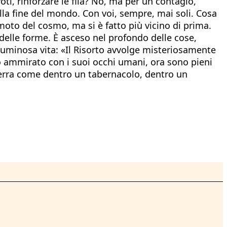
oti, rinforzare le fila? No, ma per un contagio,
o alla fine del mondo. Con voi, sempre, mai soli. Cosa
oto del cosmo, ma si è fatto più vicino di prima.
à delle forme. È asceso nel profondo delle cose,
 luminosa vita: «Il Risorto avvolge misteriosamente
plò ammirato con i suoi occhi umani, ora sono pieni
terra come dentro un tabernacolo, dentro un