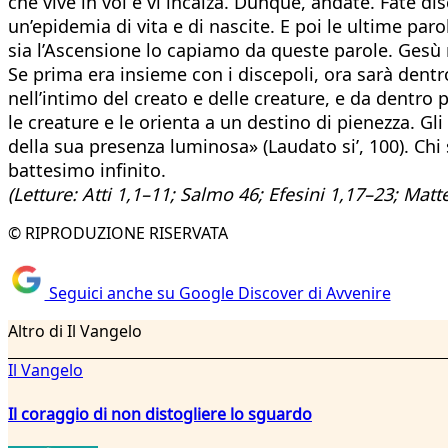
che vive in voi e vi incalza. Dunque, andate. Fate dis
un’epidemia di vita e di nascite. E poi le ultime paro
sia l’Ascensione lo capiamo da queste parole. Gesù 
Se prima era insieme con i discepoli, ora sarà dentro
nell’intimo del creato e delle creature, e da dentro
le creature e le orienta a un destino di pienezza. Gl
della sua presenza luminosa» (Laudato si’, 100). Ch
battesimo infinito.
(Letture: Atti 1,1–11; Salmo 46; Efesini 1,17–23; Mat
© RIPRODUZIONE RISERVATA
Seguici anche su Google Discover di Avvenire
Altro di Il Vangelo
Il Vangelo
Il coraggio di non distogliere lo sguardo