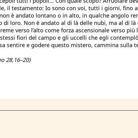
cepoli tutti i popoli... Con quale scopo? Arruolare dev
le, il testamento: Io sono con voi, tutti i giorni, fin
non è andato lontano o in alto, in qualche angolo rem
 di loro. Non è andato al di là delle nubi, ma al di l
 preme verso l’alto come forza ascensionale verso più
i stessi fiori del campo e gli uccelli che egli contem
i sa sentire e godere questo mistero, cammina sulla 
teo 28,16–20)