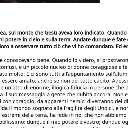
lea, sul monte che Gesù aveva loro indicato. Quando l
i potere in cielo e sulla terra. Andate dunque e fate 
oro a osservare tutto ciò che vi ho comandato. Ed ecco,
he conoscevano bene. Quando lo videro, si prostrarono.
confusi, e un piccolo nucleo di donne coraggiose e fed
o molto. E ci sono tutti all’appuntamento sull’ultim
i essere amato, anche se non del tutto capito. Adess
e un atto di enorme, illogica fiducia in persone che
fida il suo messaggio a gente che dubita ancora. Non 
i con coraggio, da apparenti nemici diverranno dei di
fida il mondo sognato alla fragilità degli Undici, e non 
i estremi della terra, ha fede in noi che non abbiamo 
 bellissimo: dunque il mio potere è vostro; dunque o