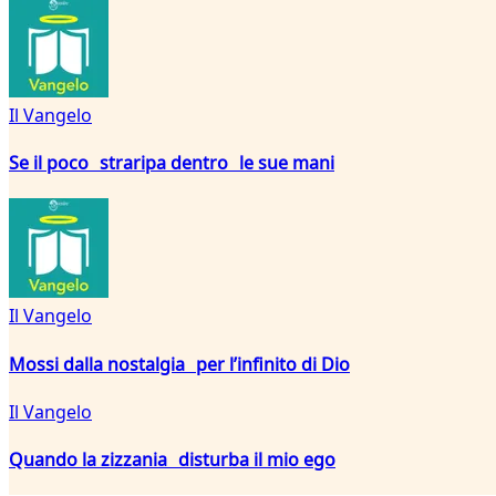
Il Vangelo
Se il poco straripa dentro le sue mani
Il Vangelo
Mossi dalla nostalgia per l’infinito di Dio
Il Vangelo
Quando la zizzania disturba il mio ego