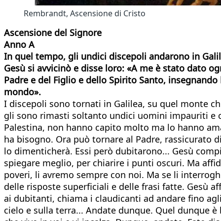
Rembrandt, Ascensione di Cristo
Ascensione del Signore
Anno A
In quel tempo, gli undici discepoli andarono in Gali
Gesù si avvicinò e disse loro: «A me è stato dato ogn
Padre e del Figlio e dello Spirito Santo, insegnando l
mondo».
I discepoli sono tornati in Galilea, su quel monte c
gli sono rimasti soltanto undici uomini impauriti e 
Palestina, non hanno capito molto ma lo hanno amat
ha bisogno. Ora può tornare al Padre, rassicurato d
lo dimenticherà. Essi però dubitarono... Gesù compi
spiegare meglio, per chiarire i punti oscuri. Ma af
poveri, li avremo sempre con noi. Ma se li interrogh
delle risposte superficiali e delle frasi fatte. Gesù af
ai dubitanti, chiama i claudicanti ad andare fino agl
cielo e sulla terra... Andate dunque. Quel dunque è