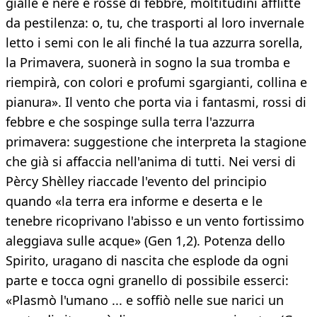
gialle e nere e rosse di febbre, moltitudini afflitte
da pestilenza: o, tu, che trasporti al loro invernale
letto i semi con le ali finché la tua azzurra sorella,
la Primavera, suonerà in sogno la sua tromba e
riempirà, con colori e profumi sgargianti, collina e
pianura». Il vento che porta via i fantasmi, rossi di
febbre e che sospinge sulla terra l'azzurra
primavera: suggestione che interpreta la stagione
che già si affaccia nell'anima di tutti. Nei versi di
Pèrcy Shèlley riaccade l'evento del principio
quando «la terra era informe e deserta e le
tenebre ricoprivano l'abisso e un vento fortissimo
aleggiava sulle acque» (Gen 1,2). Potenza dello
Spirito, uragano di nascita che esplode da ogni
parte e tocca ogni granello di possibile esserci:
«Plasmò l'umano ... e soffiò nelle sue narici un