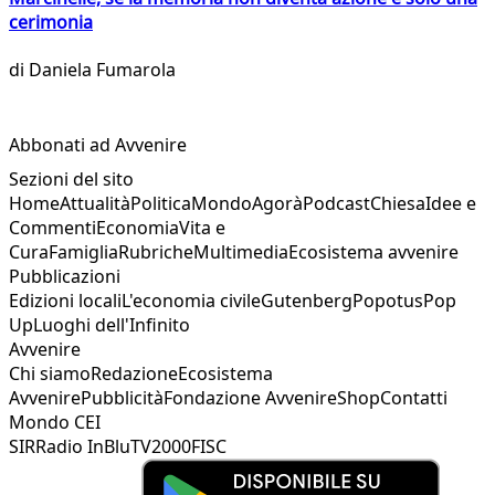
cerimonia
di
Daniela Fumarola
Abbonati ad Avvenire
Sezioni del sito
Home
Attualità
Politica
Mondo
Agorà
Podcast
Chiesa
Idee e
Commenti
Economia
Vita e
Cura
Famiglia
Rubriche
Multimedia
Ecosistema avvenire
Pubblicazioni
Edizioni locali
L'economia civile
Gutenberg
Popotus
Pop
Up
Luoghi dell'Infinito
Avvenire
Chi siamo
Redazione
Ecosistema
Avvenire
Pubblicità
Fondazione Avvenire
Shop
Contatti
Mondo CEI
SIR
Radio InBlu
TV2000
FISC