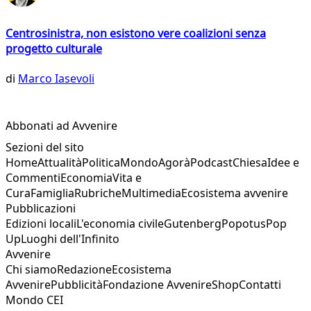
Centrosinistra, non esistono vere coalizioni senza
progetto culturale
di
Marco Iasevoli
Abbonati ad Avvenire
Sezioni del sito
Home
Attualità
Politica
Mondo
Agorà
Podcast
Chiesa
Idee e
Commenti
Economia
Vita e
Cura
Famiglia
Rubriche
Multimedia
Ecosistema avvenire
Pubblicazioni
Edizioni locali
L'economia civile
Gutenberg
Popotus
Pop
Up
Luoghi dell'Infinito
Avvenire
Chi siamo
Redazione
Ecosistema
Avvenire
Pubblicità
Fondazione Avvenire
Shop
Contatti
Mondo CEI