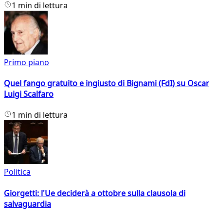
1 min di lettura
Primo piano
Quel fango gratuito e ingiusto di Bignami (FdI) su Oscar
Luigi Scalfaro
1 min di lettura
Politica
Giorgetti: l'Ue deciderà a ottobre sulla clausola di
salvaguardia