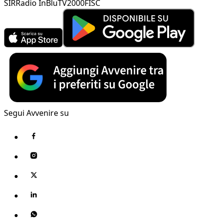
SIR
Radio InBlu
TV2000
FISC
Segui Avvenire su