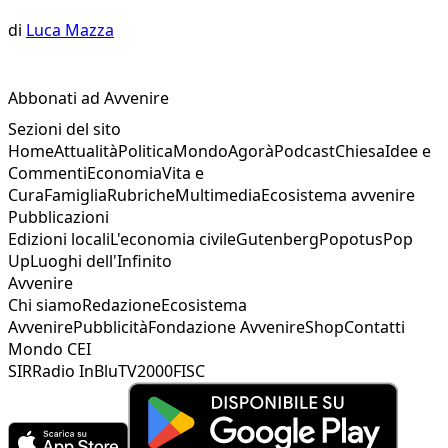
di
Luca Mazza
Abbonati ad Avvenire
Sezioni del sito
Home
Attualità
Politica
Mondo
Agorà
Podcast
Chiesa
Idee e
Commenti
Economia
Vita e
Cura
Famiglia
Rubriche
Multimedia
Ecosistema avvenire
Pubblicazioni
Edizioni locali
L'economia civile
Gutenberg
Popotus
Pop
Up
Luoghi dell'Infinito
Avvenire
Chi siamo
Redazione
Ecosistema
Avvenire
Pubblicità
Fondazione Avvenire
Shop
Contatti
Mondo CEI
SIR
Radio InBlu
TV2000
FISC