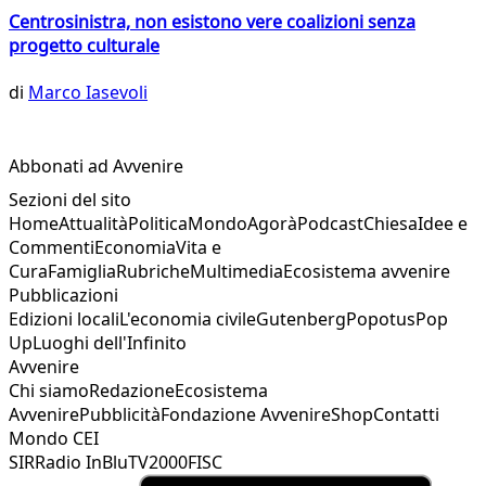
Centrosinistra, non esistono vere coalizioni senza
progetto culturale
di
Marco Iasevoli
Abbonati ad Avvenire
Sezioni del sito
Home
Attualità
Politica
Mondo
Agorà
Podcast
Chiesa
Idee e
Commenti
Economia
Vita e
Cura
Famiglia
Rubriche
Multimedia
Ecosistema avvenire
Pubblicazioni
Edizioni locali
L'economia civile
Gutenberg
Popotus
Pop
Up
Luoghi dell'Infinito
Avvenire
Chi siamo
Redazione
Ecosistema
Avvenire
Pubblicità
Fondazione Avvenire
Shop
Contatti
Mondo CEI
SIR
Radio InBlu
TV2000
FISC