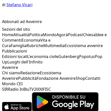
di
Stefano Vicari
Abbonati ad Avvenire
Sezioni del sito
Home
Attualità
Politica
Mondo
Agorà
Podcast
Chiesa
Idee e
Commenti
Economia
Vita e
Cura
Famiglia
Rubriche
Multimedia
Ecosistema avvenire
Pubblicazioni
Edizioni locali
L'economia civile
Gutenberg
Popotus
Pop
Up
Luoghi dell'Infinito
Avvenire
Chi siamo
Redazione
Ecosistema
Avvenire
Pubblicità
Fondazione Avvenire
Shop
Contatti
Mondo CEI
SIR
Radio InBlu
TV2000
FISC