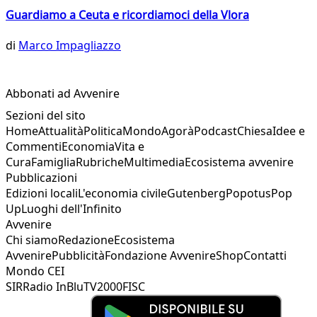
Guardiamo a Ceuta e ricordiamoci della Vlora
di
Marco Impagliazzo
Abbonati ad Avvenire
Sezioni del sito
Home
Attualità
Politica
Mondo
Agorà
Podcast
Chiesa
Idee e
Commenti
Economia
Vita e
Cura
Famiglia
Rubriche
Multimedia
Ecosistema avvenire
Pubblicazioni
Edizioni locali
L'economia civile
Gutenberg
Popotus
Pop
Up
Luoghi dell'Infinito
Avvenire
Chi siamo
Redazione
Ecosistema
Avvenire
Pubblicità
Fondazione Avvenire
Shop
Contatti
Mondo CEI
SIR
Radio InBlu
TV2000
FISC