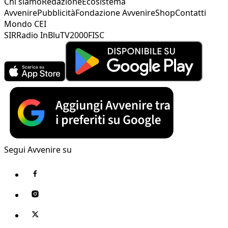
Chi siamo
Redazione
Ecosistema
Avvenire
Pubblicità
Fondazione Avvenire
Shop
Contatti
Mondo CEI
SIR
Radio InBlu
TV2000
FISC
Segui Avvenire su