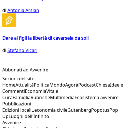
di
Antonia Arslan
Dare ai figli la libertà di cavarsela da soli
di
Stefano Vicari
Abbonati ad Avvenire
Sezioni del sito
Home
Attualità
Politica
Mondo
Agorà
Podcast
Chiesa
Idee e
Commenti
Economia
Vita e
Cura
Famiglia
Rubriche
Multimedia
Ecosistema avvenire
Pubblicazioni
Edizioni locali
L'economia civile
Gutenberg
Popotus
Pop
Up
Luoghi dell'Infinito
Avvenire