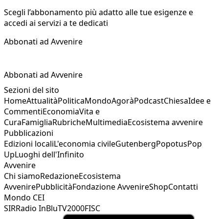
Scegli l’abbonamento più adatto alle tue esigenze e
accedi ai servizi a te dedicati
Abbonati ad Avvenire
Abbonati ad Avvenire
Sezioni del sito
Home
Attualità
Politica
Mondo
Agorà
Podcast
Chiesa
Idee e
Commenti
Economia
Vita e
Cura
Famiglia
Rubriche
Multimedia
Ecosistema avvenire
Pubblicazioni
Edizioni locali
L'economia civile
Gutenberg
Popotus
Pop
Up
Luoghi dell'Infinito
Avvenire
Chi siamo
Redazione
Ecosistema
Avvenire
Pubblicità
Fondazione Avvenire
Shop
Contatti
Mondo CEI
SIR
Radio InBlu
TV2000
FISC