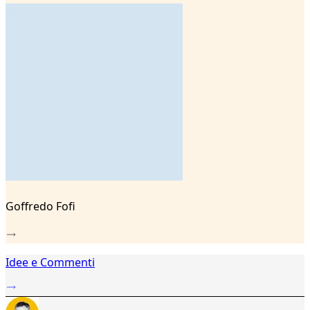
3
4
5
6
7
8
9
Goffredo Fofi
Idee e Commenti