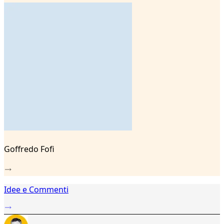
3
4
5
6
7
8
9
Goffredo Fofi
Idee e Commenti