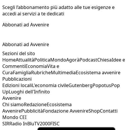
Scegli l’abbonamento più adatto alle tue esigenze e
accedi ai servizi a te dedicati
Abbonati ad Avvenire
Abbonati ad Avvenire
Sezioni del sito
Home
Attualità
Politica
Mondo
Agorà
Podcast
Chiesa
Idee e
Commenti
Economia
Vita e
Cura
Famiglia
Rubriche
Multimedia
Ecosistema avvenire
Pubblicazioni
Edizioni locali
L'economia civile
Gutenberg
Popotus
Pop
Up
Luoghi dell'Infinito
Avvenire
Chi siamo
Redazione
Ecosistema
Avvenire
Pubblicità
Fondazione Avvenire
Shop
Contatti
Mondo CEI
SIR
Radio InBlu
TV2000
FISC