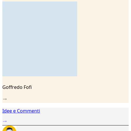
3
4
5
6
7
8
9
Goffredo Fofi
Idee e Commenti