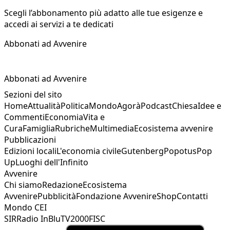
Scegli l’abbonamento più adatto alle tue esigenze e
accedi ai servizi a te dedicati
Abbonati ad Avvenire
Abbonati ad Avvenire
Sezioni del sito
Home
Attualità
Politica
Mondo
Agorà
Podcast
Chiesa
Idee e
Commenti
Economia
Vita e
Cura
Famiglia
Rubriche
Multimedia
Ecosistema avvenire
Pubblicazioni
Edizioni locali
L'economia civile
Gutenberg
Popotus
Pop
Up
Luoghi dell'Infinito
Avvenire
Chi siamo
Redazione
Ecosistema
Avvenire
Pubblicità
Fondazione Avvenire
Shop
Contatti
Mondo CEI
SIR
Radio InBlu
TV2000
FISC