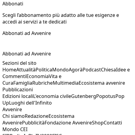
Abbonati
Scegli l’abbonamento più adatto alle tue esigenze e
accedi ai servizi a te dedicati
Abbonati ad Avvenire
Abbonati ad Avvenire
Sezioni del sito
Home
Attualità
Politica
Mondo
Agorà
Podcast
Chiesa
Idee e
Commenti
Economia
Vita e
Cura
Famiglia
Rubriche
Multimedia
Ecosistema avvenire
Pubblicazioni
Edizioni locali
L'economia civile
Gutenberg
Popotus
Pop
Up
Luoghi dell'Infinito
Avvenire
Chi siamo
Redazione
Ecosistema
Avvenire
Pubblicità
Fondazione Avvenire
Shop
Contatti
Mondo CEI