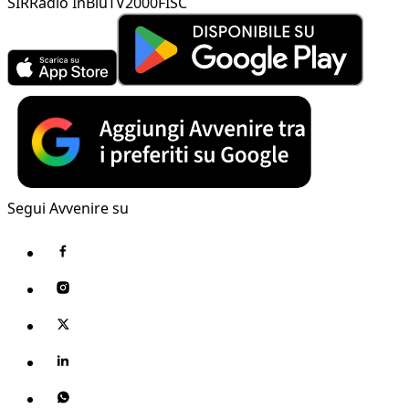
SIR
Radio InBlu
TV2000
FISC
Segui Avvenire su