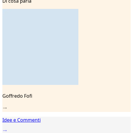
Di cosa parla
2
3
4
5
6
7
8
9
Goffredo Fofi
Idee e Commenti