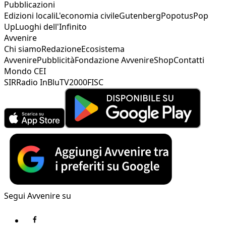
Pubblicazioni
Edizioni locali
L'economia civile
Gutenberg
Popotus
Pop
Up
Luoghi dell'Infinito
Avvenire
Chi siamo
Redazione
Ecosistema
Avvenire
Pubblicità
Fondazione Avvenire
Shop
Contatti
Mondo CEI
SIR
Radio InBlu
TV2000
FISC
Segui Avvenire su