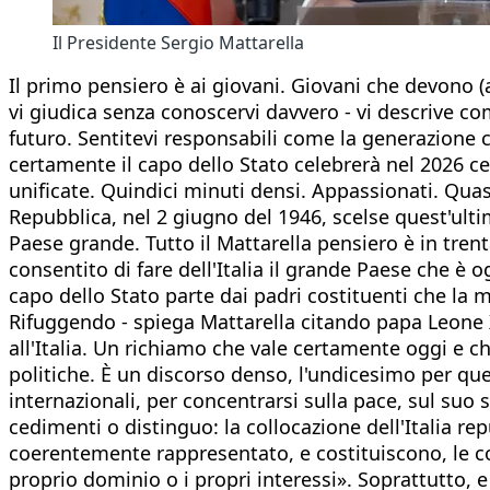
Il Presidente Sergio Mattarella
Il primo pensiero è ai giovani. Giovani che devono (a
vi giudica senza conoscervi davvero - vi descrive come
futuro. Sentitevi responsabili come la generazione c
certamente il capo dello Stato celebrerà nel 2026 ce
unificate. Quindici minuti densi. Appassionati. Qua
Repubblica, nel 2 giugno del 1946, scelse quest'ultim
Paese grande. Tutto il Mattarella pensiero è in trent
consentito di fare dell'Italia il grande Paese che è og
capo dello Stato parte dai padri costituenti che la
Rifuggendo - spiega Mattarella citando papa Leone X
all'Italia. Un richiamo che vale certamente oggi e ch
politiche. È un discorso denso, l'undicesimo per que
internazionali, per concentrarsi sulla pace, sul suo
cedimenti o distinguo: la collocazione dell'Italia re
coerentemente rappresentato, e costituiscono, le co
proprio dominio o i propri interessi». Soprattutto, e 