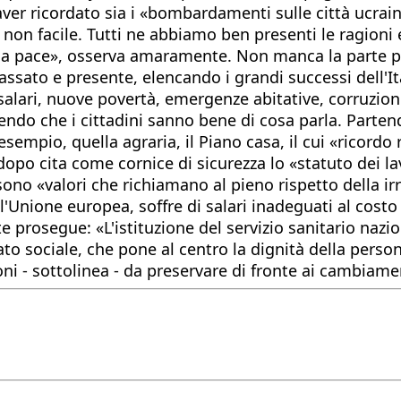
er ricordato sia i «bombardamenti sulle città ucraine
o non facile. Tutti ne abbiamo ben presenti le ragio
 alla pace», osserva amaramente. Non manca la parte 
ato e presente, elencando i grandi successi dell'Itali
salari, nuove povertà, emergenze abitative, corruzion
pendo che i cittadini sanno bene di cosa parla. Parte
 esempio, quella agraria, il Piano casa, il cui «ricordo
opo cita come cornice di sicurezza lo «statuto dei la
 sono «valori che richiamano al pieno rispetto della irr
l'Unione europea, soffre di salari inadeguati al costo d
e prosegue: «L'istituzione del servizio sanitario nazio
to sociale, che pone al centro la dignità della perso
ioni - sottolinea - da preservare di fronte ai cambiam