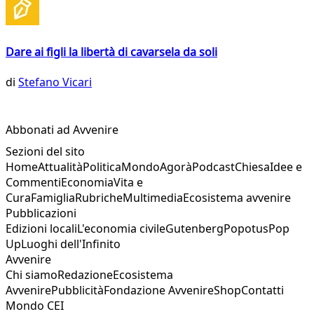
Dare ai figli la libertà di cavarsela da soli
di
Stefano Vicari
Abbonati ad Avvenire
Sezioni del sito
Home
Attualità
Politica
Mondo
Agorà
Podcast
Chiesa
Idee e
Commenti
Economia
Vita e
Cura
Famiglia
Rubriche
Multimedia
Ecosistema avvenire
Pubblicazioni
Edizioni locali
L'economia civile
Gutenberg
Popotus
Pop
Up
Luoghi dell'Infinito
Avvenire
Chi siamo
Redazione
Ecosistema
Avvenire
Pubblicità
Fondazione Avvenire
Shop
Contatti
Mondo CEI