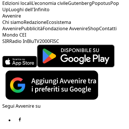
Edizioni locali
L'economia civile
Gutenberg
Popotus
Pop
Up
Luoghi dell'Infinito
Avvenire
Chi siamo
Redazione
Ecosistema
Avvenire
Pubblicità
Fondazione Avvenire
Shop
Contatti
Mondo CEI
SIR
Radio InBlu
TV2000
FISC
Segui Avvenire su