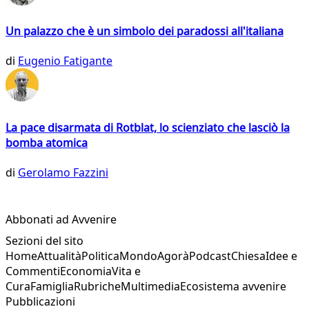
Un palazzo che è un simbolo dei paradossi all'italiana
di
Eugenio Fatigante
La pace disarmata di Rotblat, lo scienziato che lasciò la
bomba atomica
di
Gerolamo Fazzini
Abbonati ad Avvenire
Sezioni del sito
Home
Attualità
Politica
Mondo
Agorà
Podcast
Chiesa
Idee e
Commenti
Economia
Vita e
Cura
Famiglia
Rubriche
Multimedia
Ecosistema avvenire
Pubblicazioni