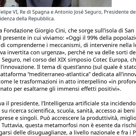
Felipe VI, Re di Spagna e Antonio José Seguro, Presidente d
idenza della Repubblica.
ondazione Giorgio Cini, che sorge sull’isola di San 
l presente in cui viviamo: «Oggi il 99% della popolaz
di comprenderne i meccanismi, di intervenire nella 
 va invertita con urgenza», perché ne va delle sorti d
sé Seguro, nel corso del XIX simposio Cotec Europa, c
e l’innovazione. Il tema di quest’anno (sul quale è st
ttaforma “mediterraneo-atlantica” dedicata all’innovaz
ome le trasformazioni in atto interpellino «in profond
o per esaltarne gli immensi effetti positivi».
a il presidente, l’Intelligenza artificiale sta inciden
 su ricerca scientifica, scuola, sanità, accesso ai ben
ese e singoli. Può accrescere la produttività, migliorar
 Tuttavia, questa metamorfosi non è esente da rischi,
rgarsi delle disuguaglianze, a livello nazionale e fra i