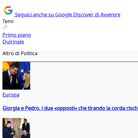
Seguici anche su Google Discover di Avvenire
Temi
Primo piano
Quirinale
Altro di Politica
Europa
Giorgia e Pedro, i due «opposti» che tirando la corda risc