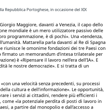
ella Repubblica Portoghese, in occasione del XIX
Giorgio Maggiore, davanti a Venezia, il capo dello
ione mondiale è un mero utilizzatore passivo delle
loro programmazione, è di pochi». Una «tendenza,
ell’umanità. Mattarella parla davanti al Re di Spagna
he riunisce le omonime fondazioni dei tre Paesi con
ato firmato un memorandum d’intesa trilaterale per
ione) è «Ripensare il lavoro nell’era dell’IA». E
ità le nostre democrazie». E si tratta di un
do «con una velocità senza precedenti, su processi
i della cultura e dell’informazione». Le opportunità,
e i servizi ai cittadini, rendere più efficienti i
 come «la potenziale perdita di posti di lavoro in
 Paesi, a partire dal monopolio e dall’accesso a