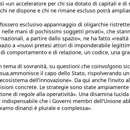
 «un acceleratore per chi sia dotato di capitali e di 
 chi ne dispone e chi ne rimane escluso potrà ampliar
 fossero esclusivo appannaggio di oligarchie ristrette
nelle mani di pochissimi soggetti privati», che stann
ernazionali, a partire dallo spazio», ne ha fatto «real
spazio a «nuovi pretesi attori di imponderabile legitt
me di comportamento e di relazione, un codice, una g
 tema di sovranità, su questioni che coinvolgono sicure
 sua,ammonisce il capo dello Stato, rispolverando un
l’ecosistema dell’innovazione». Da qui anche l’invito 
ecisioni concrete. Le strategie sono state ampiamente
one di regole alla operatività». Una disamina lucida e
È indispensabile che i Governi membri dell’Unione ab
biamo dinanzi è plurale e complessa».