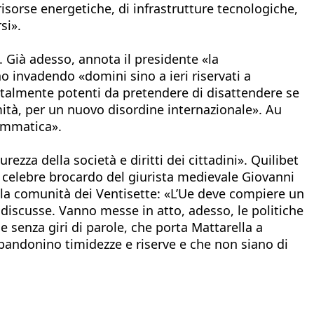
risorse energetiche, di infrastrutture tecnologiche,
si».
. Già adesso, annota il presidente «la
o invadendo «domini sino a ieri riservati a
tà talmente potenti da pretendere di disattendere se
imità, per un nuovo disordine internazionale». Au
rammatica».
zza della società e diritti dei cittadini». Quilibet
 celebre brocardo del giurista medievale Giovanni
alla comunità dei Ventisette: «L’Ue deve compiere un
 discusse. Vanno messe in atto, adesso, le politiche
 senza giri di parole, che porta Mattarella a
bandonino timidezze e riserve e che non siano di