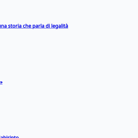
na storia che parla di legalità
a»
labirinto