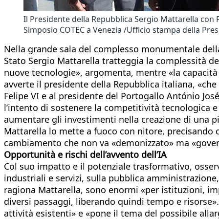
Il Presidente della Repubblica Sergio Mattarella con 
Simposio COTEC a Venezia /Ufficio stampa della Pres
Nella grande sala del complesso monumentale della F
Stato Sergio Mattarella tratteggia la complessità de
nuove tecnologie», argomenta, mentre «la capacità 
avverte il presidente della Repubblica italiana, «che
Felipe VI e al presidente del Portogallo António Jo
l’intento di sostenere la competitività tecnologica 
aumentare gli investimenti nella creazione di una pia
Mattarella lo mette a fuoco con nitore, precisando c
cambiamento che non va «demonizzato» ma «governat
Opportunità e rischi dell’avvento dell’IA
Col suo impatto e il potenziale trasformativo, osserv
industriali e servizi, sulla pubblica amministrazione,
ragiona Mattarella, sono enormi «per istituzioni, impr
diversi passaggi, liberando quindi tempo e risorse».
attività esistenti» e «pone il tema del possibile alla