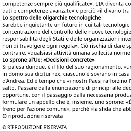
competenze sempre più qualificate». L’IA diventa così
dati e competenze avanzate» e perciò «il divario tra
Lo spettro delle oligarchie tecnologiche
Sarebbe inquietante un futuro in cui tali tecnologie
concentrazione del controllo delle nuove tecnologie 
responsabilità degli Stati e delle organizzazioni int
non di travolgere ogni regola». Ciò rischia di dare 
contraire, «qualsiasi attività umana sollecita nor
Lo sprone al’Ue: «Decisioni concrete»
Si palesa dunque, è il filo del suo ragionamento, «un
in domo sua dicitur rex, ciascuno è sovrano in casa
d’Andrea. Ed è tempo che «i nostri Paesi rafforzino 
salto. Passare dalla enunciazione di principi alle d
opportune, con il passaggio dalla necessaria produzi
formulare un appello che è, insieme, uno sprone: «
freno per l'azione comune», perché «la sfida che ab
© riproduzione riservata
© RIPRODUZIONE RISERVATA