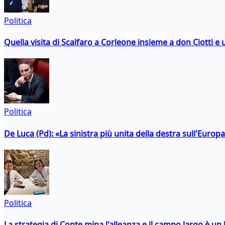
Politica
Quella visita di Scalfaro a Corleone insieme a don Ciotti e u
Politica
De Luca (Pd): «La sinistra più unita della destra sull'Europ
Politica
La strategia di Conte mina l'alleanza e il campo largo è un 