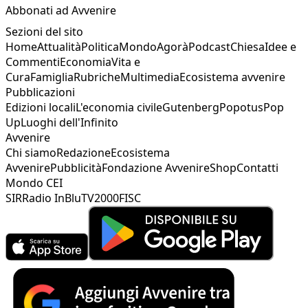
Abbonati ad Avvenire
Sezioni del sito
Home
Attualità
Politica
Mondo
Agorà
Podcast
Chiesa
Idee e
Commenti
Economia
Vita e
Cura
Famiglia
Rubriche
Multimedia
Ecosistema avvenire
Pubblicazioni
Edizioni locali
L'economia civile
Gutenberg
Popotus
Pop
Up
Luoghi dell'Infinito
Avvenire
Chi siamo
Redazione
Ecosistema
Avvenire
Pubblicità
Fondazione Avvenire
Shop
Contatti
Mondo CEI
SIR
Radio InBlu
TV2000
FISC