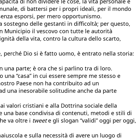
apacità di non dividere le cose, la vita personale e
unale, di battersi per i propri ideali, per il mondo
 o senza esporsi, per mero opportunismo.
ostegno delle gestanti in difficoltà; per questo,
n Municipio il vescovo con tutte le autorità
ità della vita, contro la cultura dello scarto,
, perché Dio si è fatto uomo, è entrato nella storia:
una parte; è ora che si parlino tra di loro.
vato una “casa” in cui essere sempre me stesso e
l nostro Paese non ha contribuito ad un
i ad una inesorabile solitudine anche da parte
i valori cristiani e alla Dottrina sociale della
re una base condivisa di contenuti, metodi e stili di
he va oltre i
tweet
e gli slogan “validi” oggi per oggi,
 maiuscola e sulla necessità di avere un luogo di