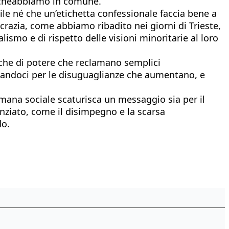
iò cheabbiamo in comune.
bile né che un’etichetta confessionale faccia bene a
razia, come abbiamo ribadito nei giorni di Trieste,
lismo e di rispetto delle visioni minoritarie al loro
giche di potere che reclamano semplici
lizzandoci per le disuguaglianze che aumentano, e
timana sociale scaturisca un messaggio sia per il
nziato, come il disimpegno e la scarsa
do.