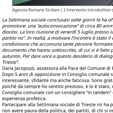
Agenzia Romano Siciliani | L'intervento introduttivo d
La Settimana sociale conclusasi sette giorni fa ha o
promotore: una “autoconvocazione” di circa 80 amminis
diocesi. La loro riunione di venerdì 5 luglio presso la
partito no”. In realtà, a motivare l’incontro è stato il
condivisione che accomuna tante persone formatesi ne
documento che hanno sottoscritto, di cui si è fatto 
autunno. Per dare voce a questo desiderio di dialogo
Trieste”.
Daria Jacopozzi, assessora alla Pace del Comune di
Dopo 5 anni di opposizione in Consiglio comunale s
interessante, sfidante ma anche faticosa. Sono grata
poiché da sempre ho sentito prezioso, e lo è stato,
Consiglio comunale con un consigliere “in tandem” 
esperienza profetica.
Partecipare alla Settimana sociale di Trieste mi ha 
non avere paura della politica, dei partiti, di chi si