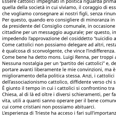
Essere cattolici impegnati in politica riguarda prima 
quella della società in cui viviamo, il coraggio di es
che vogliamo consegnare ai nostri figli, senza rinun
Per questo, quando ero consigliere di minoranza in 
da presidente del Consiglio comunale, in occasione d
cittadine per un messaggio augurale; per questo, in C
impedendo l’approvazione del cosiddetto “suicidio as
Come cattolici non possiamo delegare ad altri, restar
è qualcosa di sconvolgente, che vince l’indifferenza.
Come bene ha detto mons. Luigi Renna, per troppi ann
Nessuna nostalgia per un “partito dei cattolici” e, d
portare avanti liberamente le mie convinzioni, ma è 
miglioramento della politica stessa. Anzi, i cattolic
dell’associazionismo cattolico, diffidente verso chi 
È giunto il tempo in cui i cattolici si confrontino tr
Chiesa, al di là ed oltre i diversi schieramenti, per
vita, utili a quanti sanno operare per il bene comun
cui come cristiani non possiamo abituarci.
L’esperienza di Trieste ha acceso i fari sull’importanz