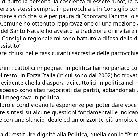
di tutto la persona, la coscienza di essere “uno”, la c
sere se stessi sempre, in parrocchia e in Consiglio com
ciare a ciò che si è per paura di “sporcarsi l’anima”
Comune ho ottenuto l’approvazione di una mozione a s
el Santo Natale ho avviato la tradizione di invitare i
onsiglio regionale mi sono battuto a difesa della dign
sistito”.
e chiusi nelle rassicuranti sacrestie delle parrocchie
i i cattolici impegnati in politica hanno parlato con 
el resto, in Forza Italia (in cui sono dal 2002) ho tro
evidente che la diaspora dei cattolici in politica ne
i spesso sono stati fagocitati dai partiti, abbandonat
si impegnava in politica.
a loro e condividano le esperienze per poter dare voce a
 fare sintesi su alcune questioni fondamentali e indica
e con uno slancio ideale ed un orizzonte più ampio, c
a di restituire dignità alla Politica, quella con la “P”