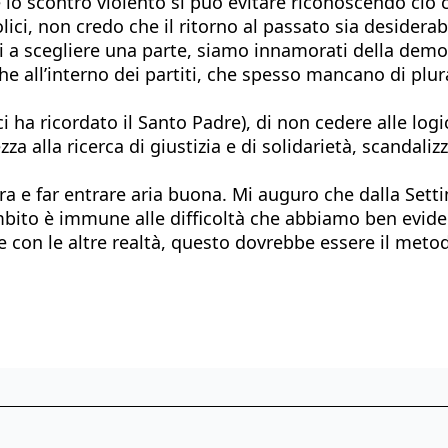
he lo scontro violento si può evitare riconoscendo c
lici, non credo che il ritorno al passato sia desidera
i a scegliere una parte, siamo innamorati della democ
he all’interno dei partiti, che spesso mancano di plura
ci ha ricordato il Santo Padre), di non cedere alle lo
zza alla ricerca di giustizia e di solidarietà, scanda
stra e far entrare aria buona. Mi auguro che dalla Set
ambito è immune alle difficoltà che abbiamo ben evide
re con le altre realtà, questo dovrebbe essere il meto