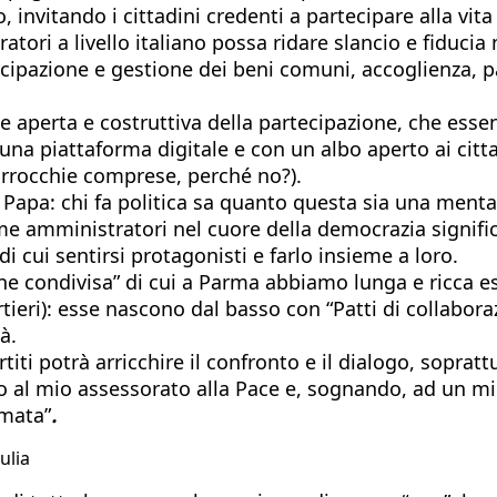
 invitando i cittadini credenti a partecipare alla vit
ori a livello italiano possa ridare slancio e fiducia n
ipazione e gestione dei beni comuni, accoglienza, pac
one aperta e costruttiva della partecipazione, che e
a piattaforma digitale e con un albo aperto ai cittadi
parrocchie comprese, perché no?).
l Papa: chi fa politica sa quanto questa sia una menta
come amministratori nel cuore della democrazia signif
i cui sentirsi protagonisti e farlo insieme a loro.
e condivisa” di cui a Parma abbiamo lunga e ricca esp
artieri): esse nascono dal basso con “Patti di collabo
à.
rtiti potrà arricchire il confronto e il dialogo, sopra
so al mio assessorato alla Pace e, sognando, ad un mi
rmata”
.
ulia