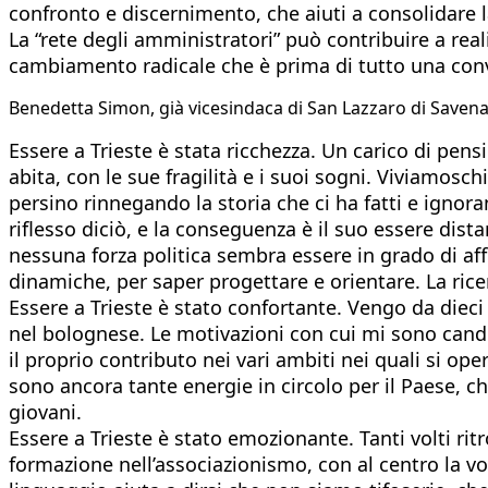
confronto e discernimento, che aiuti a consolidare l
La “rete degli amministratori” può contribuire a re
cambiamento radicale che è prima di tutto una conver
Benedetta Simon, già vicesindaca di San Lazzaro di Saven
Essere a Trieste è stata ricchezza. Un carico di pen
abita, con le sue fragilità e i suoi sogni. Viviamosch
persino rinnegando la storia che ci ha fatti e ignora
riflesso diciò, e la conseguenza è il suo essere dista
nessuna forza politica sembra essere in grado di affr
dinamiche, per saper progettare e orientare. La rice
Essere a Trieste è stato confortante. Vengo da diec
nel bolognese. Le motivazioni con cui mi sono candid
il proprio contributo nei vari ambiti nei quali si op
sono ancora tante energie in circolo per il Paese, ch
giovani.
Essere a Trieste è stato emozionante. Tanti volti r
formazione nell’associazionismo, con al centro la vo