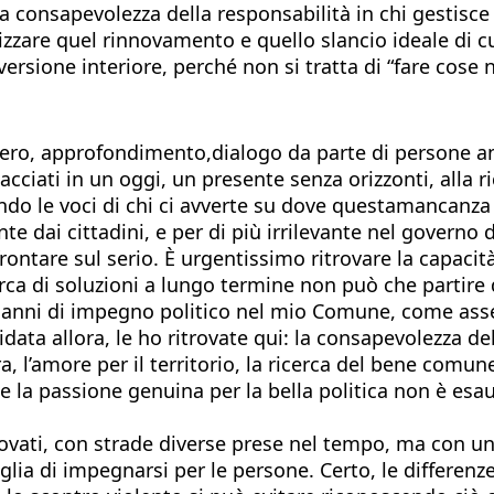
a consapevolezza della responsabilità in chi gestisce 
alizzare quel rinnovamento e quello slancio ideale di
sione interiore, perché non si tratta di “fare cose n
a
siero, approfondimento,dialogo da parte di persone a
iacciati in un oggi, un presente senza orizzonti, alla 
ndo le voci di chi ci avverte su dove questamancanza d
nte dai cittadini, e per di più irrilevante nel governo 
ontare sul serio. È urgentissimo ritrovare la capacità 
rca di soluzioni a lungo termine non può che partire 
i anni di impegno politico nel mio Comune, come asse
ata allora, le ho ritrovate qui: la consapevolezza del
era, l’amore per il territorio, la ricerca del bene com
e la passione genuina per la bella politica non è esau
itrovati, con strade diverse prese nel tempo, ma con
glia di impegnarsi per le persone. Certo, le differenz