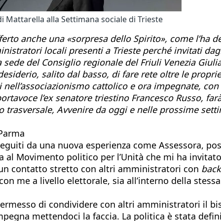
i Mattarella alla Settimana sociale di Trieste
fferto anche una «sorpresa dello Spirito», come l’ha 
tratori locali presenti a Trieste perché invitati dagli
 sede del Consiglio regionale del Friuli Venezia Giulia 
 desiderio, salito dal basso, di fare rete oltre le propr
ll’associazionismo cattolico e ora impegnate, con non
portavoce l’ex senatore triestino Francesco Russo, fa
 trasversale, Avvenire da oggi e nelle prossime setti
 Parma
eguiti da una nuova esperienza come Assessora, poss
 al Movimento politico per l’Unità che mi ha invitato 
 un contatto stretto con altri amministratori con
bac
con me a livello elettorale, sia all’interno della s
permesso di condividere con altri amministratori il bi
 impegna mettendoci la faccia. La politica è stata defi