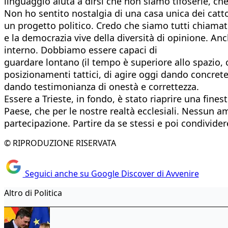
linguaggio aiuta a dirsi che non siamo tifoserie, c
Non ho sentito nostalgia di una casa unica dei catto
un progetto politico. Credo che siamo tutti chiamat
e la democrazia vive della diversità di opinione. Anc
interno. Dobbiamo essere capaci di
guardare lontano (il tempo è superiore allo spazio, 
posizionamenti tattici, di agire oggi dando concrete
dando testimonianza di onestà e correttezza.
Essere a Trieste, in fondo, è stato riaprire una fine
Paese, che per le nostre realtà ecclesiali. Nessun 
partecipazione. Partire da se stessi e poi condivide
© RIPRODUZIONE RISERVATA
Seguici anche su Google Discover di Avvenire
Altro di Politica