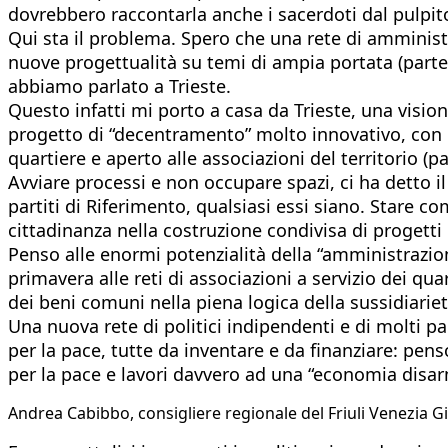
dovrebbero raccontarla anche i sacerdoti dal pulpito,
Qui sta il problema. Spero che una rete di amministrat
nuove progettualità su temi di ampia portata (partec
abbiamo parlato a Trieste.
Questo infatti mi porto a casa da Trieste, una visi
progetto di “decentramento” molto innovativo, con un
quartiere e aperto alle associazioni del territorio (
Avviare processi e non occupare spazi, ci ha detto i
partiti di Riferimento, qualsiasi essi siano. Stare 
cittadinanza nella costruzione condivisa di progetti d
Penso alle enormi potenzialità della “amministrazion
primavera alle reti di associazioni a servizio dei qu
dei beni comuni nella piena logica della sussidiariet
Una nuova rete di politici indipendenti e di molti pa
per la pace, tutte da inventare e da finanziare: pen
per la pace e lavori davvero ad una “economia disa
Andrea Cabibbo, consigliere regionale del Friuli Venezia Gi