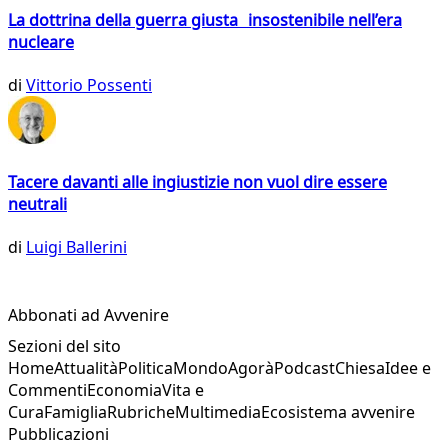
La dottrina della guerra giusta insostenibile nell’era
nucleare
di
Vittorio Possenti
Tacere davanti alle ingiustizie non vuol dire essere
neutrali
di
Luigi Ballerini
Abbonati ad Avvenire
Sezioni del sito
Home
Attualità
Politica
Mondo
Agorà
Podcast
Chiesa
Idee e
Commenti
Economia
Vita e
Cura
Famiglia
Rubriche
Multimedia
Ecosistema avvenire
Pubblicazioni