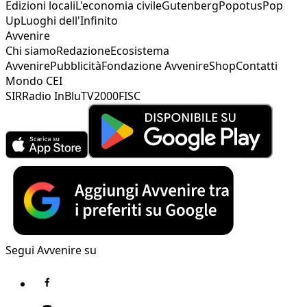
Edizioni locali
L'economia civile
Gutenberg
Popotus
Pop
Up
Luoghi dell'Infinito
Avvenire
Chi siamo
Redazione
Ecosistema
Avvenire
Pubblicità
Fondazione Avvenire
Shop
Contatti
Mondo CEI
SIR
Radio InBlu
TV2000
FISC
Segui Avvenire su