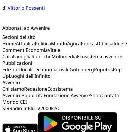
di
Vittorio Possenti
Abbonati ad Avvenire
Sezioni del sito
Home
Attualità
Politica
Mondo
Agorà
Podcast
Chiesa
Idee e
Commenti
Economia
Vita e
Cura
Famiglia
Rubriche
Multimedia
Ecosistema avvenire
Pubblicazioni
Edizioni locali
L'economia civile
Gutenberg
Popotus
Pop
Up
Luoghi dell'Infinito
Avvenire
Chi siamo
Redazione
Ecosistema
Avvenire
Pubblicità
Fondazione Avvenire
Shop
Contatti
Mondo CEI
SIR
Radio InBlu
TV2000
FISC