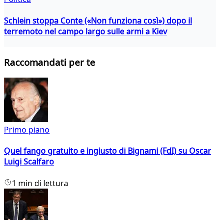
Schlein stoppa Conte («Non funziona così») dopo il
terremoto nel campo largo sulle armi a Kiev
Raccomandati per te
Primo piano
Quel fango gratuito e ingiusto di Bignami (FdI) su Oscar
Luigi Scalfaro
1 min di lettura