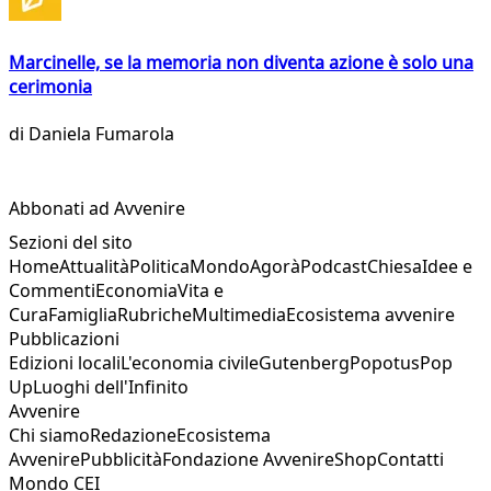
Marcinelle, se la memoria non diventa azione è solo una
cerimonia
di
Daniela Fumarola
Abbonati ad Avvenire
Sezioni del sito
Home
Attualità
Politica
Mondo
Agorà
Podcast
Chiesa
Idee e
Commenti
Economia
Vita e
Cura
Famiglia
Rubriche
Multimedia
Ecosistema avvenire
Pubblicazioni
Edizioni locali
L'economia civile
Gutenberg
Popotus
Pop
Up
Luoghi dell'Infinito
Avvenire
Chi siamo
Redazione
Ecosistema
Avvenire
Pubblicità
Fondazione Avvenire
Shop
Contatti
Mondo CEI