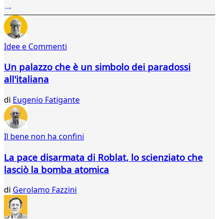
...
303
304
305
Idee e Commenti
306
307
Un palazzo che è un simbolo dei paradossi
308
all'italiana
309
310
di
Eugenio Fatigante
311
312
313
314
Il bene non ha confini
315
316
La pace disarmata di Roblat, lo scienziato che
317
lasciò la bomba atomica
318
319
di
Gerolamo Fazzini
320
321
322