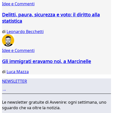
Idee e Commenti
323
324
Delitti, paura, sicurezza e voto: il diritto alla
325
statistica
326
327
di
Leonardo Becchetti
328
329
330
331
Idee e Commenti
...
Gli immigrati eravamo noi, a Marcinelle
338
339
di
Luca Mazza
NEWSLETTER
Le newsletter gratuite di Avvenire: ogni settimana, uno
sguardo che va oltre la notizia.