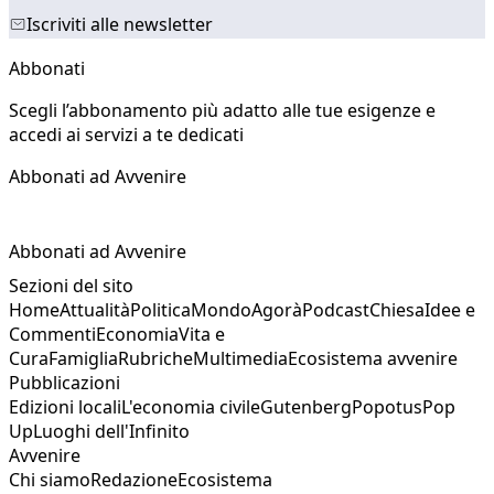
Iscriviti alle newsletter
Abbonati
Scegli l’abbonamento più adatto alle tue esigenze e
accedi ai servizi a te dedicati
Abbonati ad Avvenire
Abbonati ad Avvenire
Sezioni del sito
Home
Attualità
Politica
Mondo
Agorà
Podcast
Chiesa
Idee e
Commenti
Economia
Vita e
Cura
Famiglia
Rubriche
Multimedia
Ecosistema avvenire
Pubblicazioni
Edizioni locali
L'economia civile
Gutenberg
Popotus
Pop
Up
Luoghi dell'Infinito
Avvenire
Chi siamo
Redazione
Ecosistema