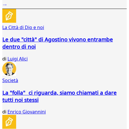
...
295
296
297
La Città di Dio e noi
298
299
Le due "città" di Agostino vivono entrambe
300
dentro di noi
301
302
di
Luigi Alici
303
304
305
306
Società
307
308
La "folla" ci riguarda, siamo chiamati a dare
309
tutti noi stessi
310
311
di
Enrico Giovannini
312
313
314