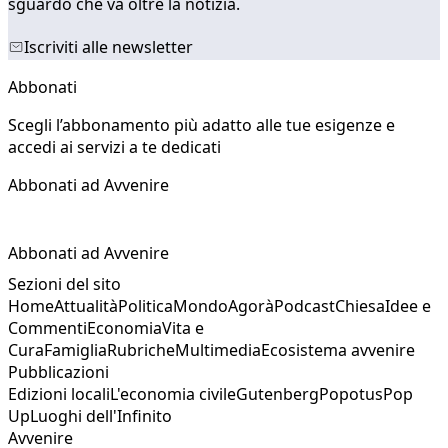
sguardo che va oltre la notizia.
Iscriviti alle newsletter
Abbonati
Scegli l’abbonamento più adatto alle tue esigenze e
accedi ai servizi a te dedicati
Abbonati ad Avvenire
Abbonati ad Avvenire
Sezioni del sito
Home
Attualità
Politica
Mondo
Agorà
Podcast
Chiesa
Idee e
Commenti
Economia
Vita e
Cura
Famiglia
Rubriche
Multimedia
Ecosistema avvenire
Pubblicazioni
Edizioni locali
L'economia civile
Gutenberg
Popotus
Pop
Up
Luoghi dell'Infinito
Avvenire