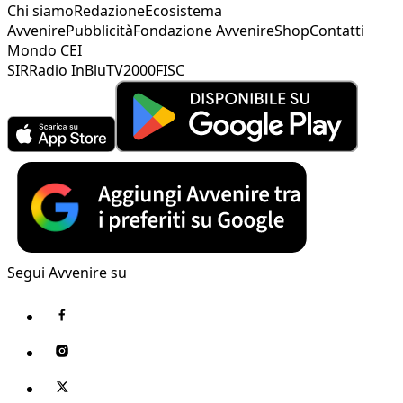
Chi siamo
Redazione
Ecosistema
Avvenire
Pubblicità
Fondazione Avvenire
Shop
Contatti
Mondo CEI
SIR
Radio InBlu
TV2000
FISC
Segui Avvenire su