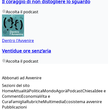
Il coraggio di non distogliere lo sguardo
Ascolta il podcast
Dentro l'Avvenire
Ventidue ore senz'aria
Ascolta il podcast
Abbonati ad Avvenire
Sezioni del sito
Home
Attualità
Politica
Mondo
Agorà
Podcast
Chiesa
Idee e
Commenti
Economia
Vita e
Cura
Famiglia
Rubriche
Multimedia
Ecosistema avvenire
Pubblicazioni