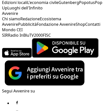
Edizioni locali
L'economia civile
Gutenberg
Popotus
Pop
Up
Luoghi dell'Infinito
Avvenire
Chi siamo
Redazione
Ecosistema
Avvenire
Pubblicità
Fondazione Avvenire
Shop
Contatti
Mondo CEI
SIR
Radio InBlu
TV2000
FISC
Segui Avvenire su