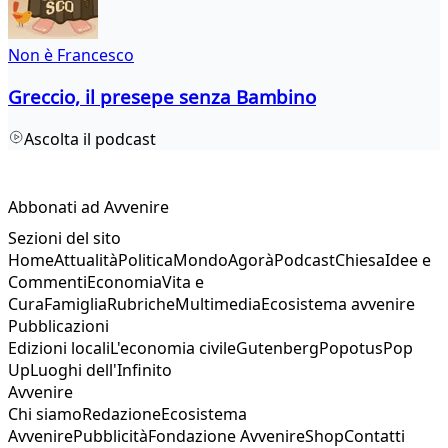
Non è Francesco
Greccio, il presepe senza Bambino
Ascolta il podcast
Abbonati ad Avvenire
Sezioni del sito
Home
Attualità
Politica
Mondo
Agorà
Podcast
Chiesa
Idee e
Commenti
Economia
Vita e
Cura
Famiglia
Rubriche
Multimedia
Ecosistema avvenire
Pubblicazioni
Edizioni locali
L'economia civile
Gutenberg
Popotus
Pop
Up
Luoghi dell'Infinito
Avvenire
Chi siamo
Redazione
Ecosistema
Avvenire
Pubblicità
Fondazione Avvenire
Shop
Contatti