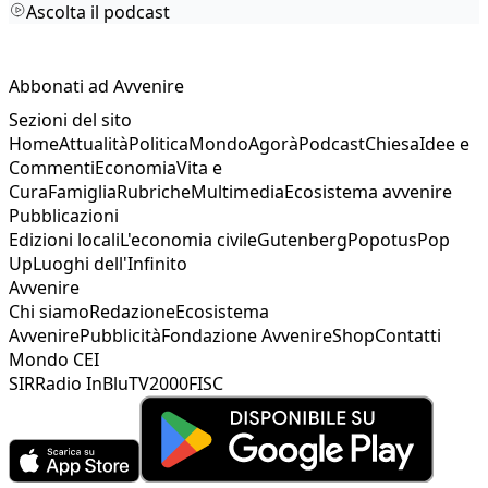
Ascolta il podcast
Abbonati ad Avvenire
Sezioni del sito
Home
Attualità
Politica
Mondo
Agorà
Podcast
Chiesa
Idee e
Commenti
Economia
Vita e
Cura
Famiglia
Rubriche
Multimedia
Ecosistema avvenire
Pubblicazioni
Edizioni locali
L'economia civile
Gutenberg
Popotus
Pop
Up
Luoghi dell'Infinito
Avvenire
Chi siamo
Redazione
Ecosistema
Avvenire
Pubblicità
Fondazione Avvenire
Shop
Contatti
Mondo CEI
SIR
Radio InBlu
TV2000
FISC