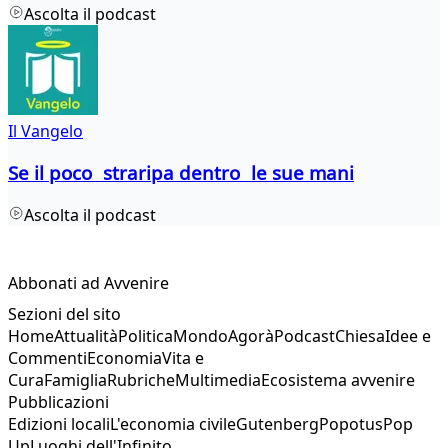
Ascolta il podcast
Il Vangelo
Se il poco straripa dentro le sue mani
Ascolta il podcast
Abbonati ad Avvenire
Sezioni del sito
Home
Attualità
Politica
Mondo
Agorà
Podcast
Chiesa
Idee e
Commenti
Economia
Vita e
Cura
Famiglia
Rubriche
Multimedia
Ecosistema avvenire
Pubblicazioni
Edizioni locali
L'economia civile
Gutenberg
Popotus
Pop
Up
Luoghi dell'Infinito