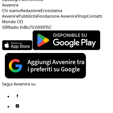
Avvenire
Chi siamo
Redazione
Ecosistema
Avvenire
Pubblicità
Fondazione Avvenire
Shop
Contatti
Mondo CEI
SIR
Radio InBlu
TV2000
FISC
Segui Avvenire su