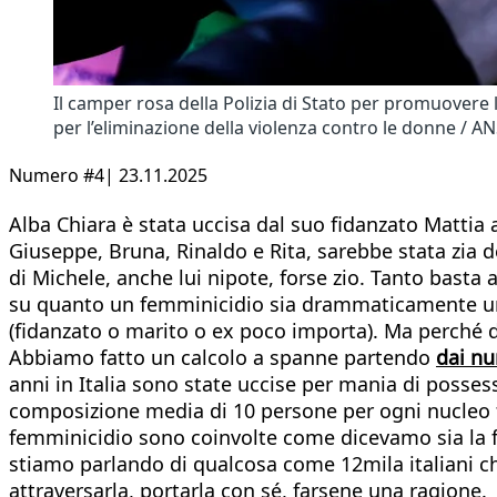
Il camper rosa della Polizia di Stato per promuovere
per l’eliminazione della violenza contro le donne / A
Numero #4| 23.11.2025
Alba Chiara è stata uccisa dal suo fidanzato Mattia a
Giuseppe, Bruna, Rinaldo e Rita, sarebbe stata zia del 
di Michele, anche lui nipote, forse zio. Tanto basta a
su quanto un femminicidio sia drammaticamente un f
(fidanzato o marito o ex poco importa). Ma perché 
Abbiamo fatto un calcolo a spanne partendo
dai nu
anni in Italia sono state uccise per mania di posses
composizione media di 10 persone per ogni nucleo fam
femminicidio sono coinvolte come dicevamo sia la fami
stiamo parlando di qualcosa come 12mila italiani che
attraversarla, portarla con sé, farsene una ragione.