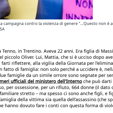
 la campagna contro la violenza di genere “…Questo non è a
NSA
 Tenno, in Trentino. Aveva 22 anni. Era figlia di Mass
piccolo Oliver. Lui, Mattia, che si è ucciso dopo averle
 farti riflettere, alla vigilia della Giornata per l’eli
atto di famiglia: non solo perché a uccidere è, nell
due famiglie da un simile orrore sono segnate per se
meri ufficiali del ministero dell'Interno
che può darti 
so, per ossessione, per un rifiuto, 664 donne (il dat
iliare stretto – ma spesso ci sono anche figli, e fig
glia della vittima sia quella dell’assassino (che spes
 hanno dovuto fare i conti con questa forma di violen