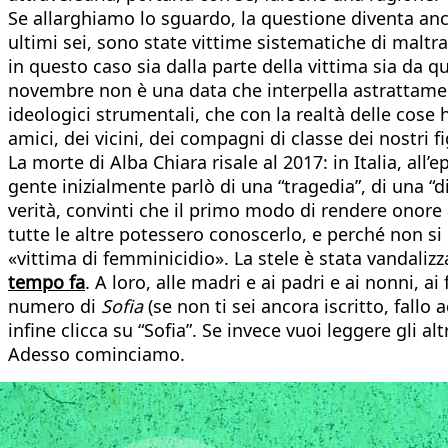
Se allarghiamo lo sguardo, la questione diventa an
ultimi sei, sono state vittime sistematiche di maltra
in questo caso sia dalla parte della vittima sia da q
novembre non è una data che interpella astrattamente
ideologici strumentali, che con la realtà delle cose
amici, dei vicini, dei compagni di classe dei nostri fi
La morte di Alba Chiara risale al 2017: in Italia, al
gente inizialmente parlò di una “tragedia”, di una 
verità, convinti che il primo modo di rendere onore 
tutte le altre potessero conoscerlo, e perché non si 
«vittima di femminicidio». La stele è stata vandalizz
tempo fa
. A loro, alle madri e ai padri e ai nonni, ai 
numero di
Sofia
(se non ti sei ancora iscritto, fallo
infine clicca su “Sofia”. Se invece vuoi leggere gli al
Adesso cominciamo.