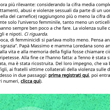
cora più rilevante: considerando la cifra media comp
ttamenti, abusi e violenze sessuali da parte di un uom
uella del carnefice) raggiungono più o meno la cifra di
 solo l'universo femminile, tanto meno un orticello 
 hanno sempre ben poco a che fare. La violenza sulle d
gli e nipoti.
Ci riguarda
.
l’epoca, di femminicidi si parlava molto meno. Pensa an
“disgrazia”. Papà Massimo e mamma Loredana sono anda
alla vita e alla memoria della figlia fosse chiamare c
ripetesse. Alla fine ce l’hanno fatta: a Tenno è stata
ata, ma è stata ricostruita. Del loro impegno, che va b
figli, ai fratelli vittime collaterali della violenza sulle
 adesso in due passaggi:
prima registrati qui
, poi entr
tri numeri,
clicca qui
).