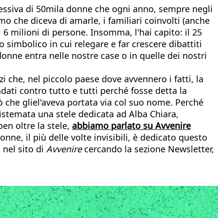
lessiva di 50mila donne che ogni anno, sempre negli
o che diceva di amarle, i familiari coinvolti (anche
 6 milioni di persone. Insomma, l'hai capito: il 25
simbolico in cui relegare e far crescere dibattiti
onne entra nelle nostre case o in quelle dei nostri
zi che, nel piccolo paese dove avvennero i fatti, la
ti contro tutto e tutti perché fosse detta la
iò che gliel'aveva portata via col suo nome. Perché
 sistemata una stele dedicata ad Alba Chiara,
en oltre la stele,
abbiamo parlato su Avvenire
 donne, il più delle volte invisibili, è dedicato questo
a nel sito di
Avvenire
cercando la sezione Newsletter,