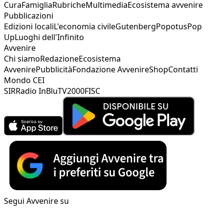
Cura
Famiglia
Rubriche
Multimedia
Ecosistema avvenire
Pubblicazioni
Edizioni locali
L'economia civile
Gutenberg
Popotus
Pop
Up
Luoghi dell'Infinito
Avvenire
Chi siamo
Redazione
Ecosistema
Avvenire
Pubblicità
Fondazione Avvenire
Shop
Contatti
Mondo CEI
SIR
Radio InBlu
TV2000
FISC
Segui Avvenire su