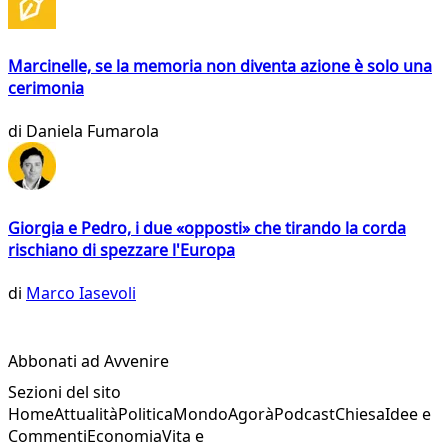
Marcinelle, se la memoria non diventa azione è solo una
cerimonia
di
Daniela Fumarola
Giorgia e Pedro, i due «opposti» che tirando la corda
rischiano di spezzare l'Europa
di
Marco Iasevoli
Abbonati ad Avvenire
Sezioni del sito
Home
Attualità
Politica
Mondo
Agorà
Podcast
Chiesa
Idee e
Commenti
Economia
Vita e