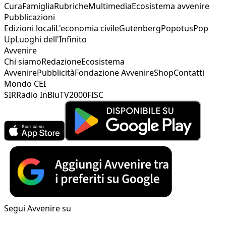
Cura
Famiglia
Rubriche
Multimedia
Ecosistema avvenire
Pubblicazioni
Edizioni locali
L'economia civile
Gutenberg
Popotus
Pop
Up
Luoghi dell'Infinito
Avvenire
Chi siamo
Redazione
Ecosistema
Avvenire
Pubblicità
Fondazione Avvenire
Shop
Contatti
Mondo CEI
SIR
Radio InBlu
TV2000
FISC
Segui Avvenire su