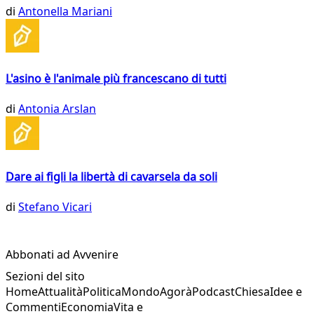
di
Antonella Mariani
L'asino è l'animale più francescano di tutti
di
Antonia Arslan
Dare ai figli la libertà di cavarsela da soli
di
Stefano Vicari
Abbonati ad Avvenire
Sezioni del sito
Home
Attualità
Politica
Mondo
Agorà
Podcast
Chiesa
Idee e
Commenti
Economia
Vita e