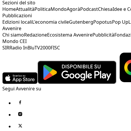
Sezioni del sito
Home
Attualità
Politica
Mondo
Agorà
Podcast
Chiesa
Idee e 
Pubblicazioni
Edizioni locali
L'economia civile
Gutenberg
Popotus
Pop Up
L
Avvenire
Chi siamo
Redazione
Ecosistema Avvenire
Pubblicità
Fondaz
Mondo CEI
SIR
Radio InBlu
TV2000
FISC
Segui Avvenire su