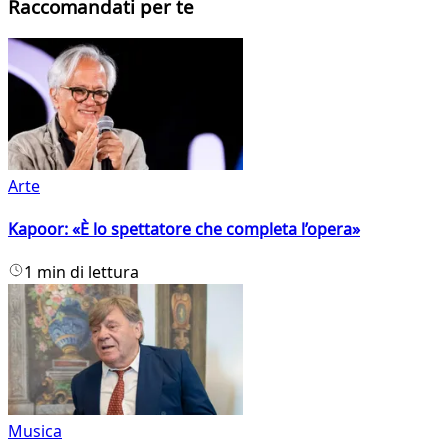
Raccomandati per te
Arte
Kapoor: «È lo spettatore che completa l’opera»
1 min di lettura
Musica