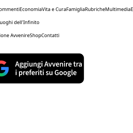
Commenti
Economia
Vita e Cura
Famiglia
Rubriche
Multimedia
uoghi dell'Infinito
ione Avvenire
Shop
Contatti