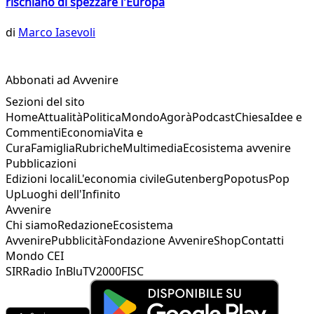
rischiano di spezzare l'Europa
di
Marco Iasevoli
Abbonati ad Avvenire
Sezioni del sito
Home
Attualità
Politica
Mondo
Agorà
Podcast
Chiesa
Idee e
Commenti
Economia
Vita e
Cura
Famiglia
Rubriche
Multimedia
Ecosistema avvenire
Pubblicazioni
Edizioni locali
L'economia civile
Gutenberg
Popotus
Pop
Up
Luoghi dell'Infinito
Avvenire
Chi siamo
Redazione
Ecosistema
Avvenire
Pubblicità
Fondazione Avvenire
Shop
Contatti
Mondo CEI
SIR
Radio InBlu
TV2000
FISC