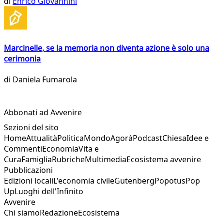
di
Enrico Giovannini
Marcinelle, se la memoria non diventa azione è solo una
cerimonia
di
Daniela Fumarola
Abbonati ad Avvenire
Sezioni del sito
Home
Attualità
Politica
Mondo
Agorà
Podcast
Chiesa
Idee e
Commenti
Economia
Vita e
Cura
Famiglia
Rubriche
Multimedia
Ecosistema avvenire
Pubblicazioni
Edizioni locali
L'economia civile
Gutenberg
Popotus
Pop
Up
Luoghi dell'Infinito
Avvenire
Chi siamo
Redazione
Ecosistema