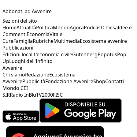
Abbonati ad Avvenire
Sezioni del sito
Home
Attualità
Politica
Mondo
Agorà
Podcast
Chiesa
Idee e
Commenti
Economia
Vita e
Cura
Famiglia
Rubriche
Multimedia
Ecosistema avvenire
Pubblicazioni
Edizioni locali
L'economia civile
Gutenberg
Popotus
Pop
Up
Luoghi dell'Infinito
Avvenire
Chi siamo
Redazione
Ecosistema
Avvenire
Pubblicità
Fondazione Avvenire
Shop
Contatti
Mondo CEI
SIR
Radio InBlu
TV2000
FISC