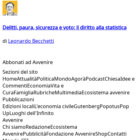
Delitti, paura, sicurezza e voto: il diritto alla statistica
di
Leonardo Becchetti
Abbonati ad Avvenire
Sezioni del sito
Home
Attualità
Politica
Mondo
Agorà
Podcast
Chiesa
Idee e
Commenti
Economia
Vita e
Cura
Famiglia
Rubriche
Multimedia
Ecosistema avvenire
Pubblicazioni
Edizioni locali
L'economia civile
Gutenberg
Popotus
Pop
Up
Luoghi dell'Infinito
Avvenire
Chi siamo
Redazione
Ecosistema
Avvenire
Pubblicità
Fondazione Avvenire
Shop
Contatti