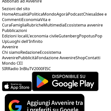
Abbonati ad Avvenire
Sezioni del sito
Home
Attualità
Politica
Mondo
Agorà
Podcast
Chiesa
Idee e
Commenti
Economia
Vita e
Cura
Famiglia
Rubriche
Multimedia
Ecosistema avvenire
Pubblicazioni
Edizioni locali
L'economia civile
Gutenberg
Popotus
Pop
Up
Luoghi dell'Infinito
Avvenire
Chi siamo
Redazione
Ecosistema
Avvenire
Pubblicità
Fondazione Avvenire
Shop
Contatti
Mondo CEI
SIR
Radio InBlu
TV2000
FISC