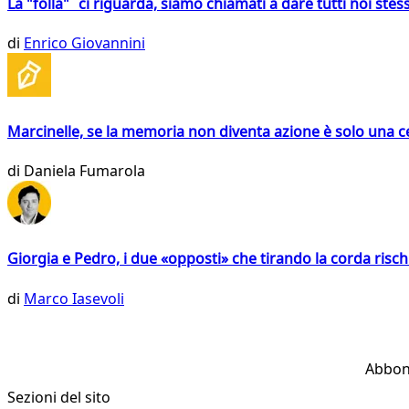
La "folla" ci riguarda, siamo chiamati a dare tutti noi stess
di
Enrico Giovannini
Marcinelle, se la memoria non diventa azione è solo una 
di
Daniela Fumarola
Giorgia e Pedro, i due «opposti» che tirando la corda risc
di
Marco Iasevoli
Abbon
Sezioni del sito