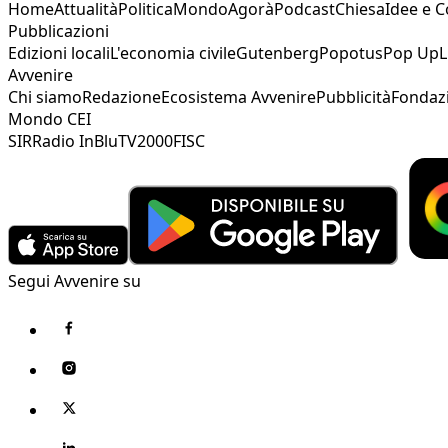
Home
Attualità
Politica
Mondo
Agorà
Podcast
Chiesa
Idee e 
Pubblicazioni
Edizioni locali
L'economia civile
Gutenberg
Popotus
Pop Up
L
Avvenire
Chi siamo
Redazione
Ecosistema Avvenire
Pubblicità
Fondaz
Mondo CEI
SIR
Radio InBlu
TV2000
FISC
Segui Avvenire su