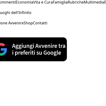
Commenti
Economia
Vita e Cura
Famiglia
Rubriche
Multimedia
uoghi dell'Infinito
ione Avvenire
Shop
Contatti