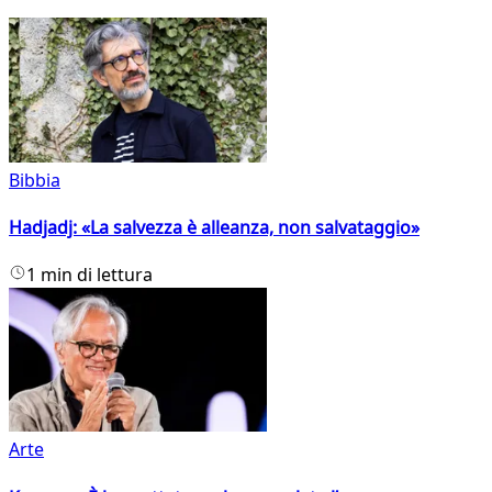
Bibbia
Hadjadj: «La salvezza è alleanza, non salvataggio»
1 min di lettura
Arte