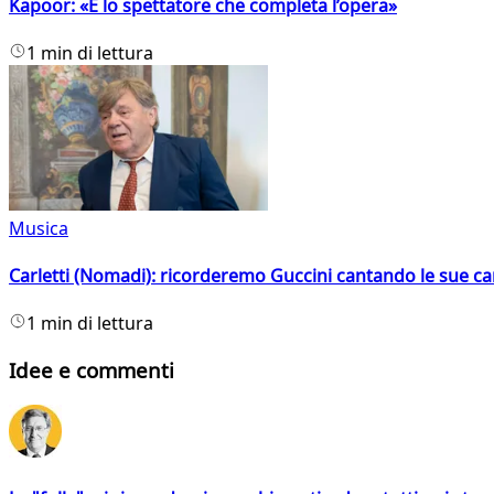
Kapoor: «È lo spettatore che completa l’opera»
1 min di lettura
Musica
Carletti (Nomadi): ricorderemo Guccini cantando le sue ca
1 min di lettura
Idee e commenti