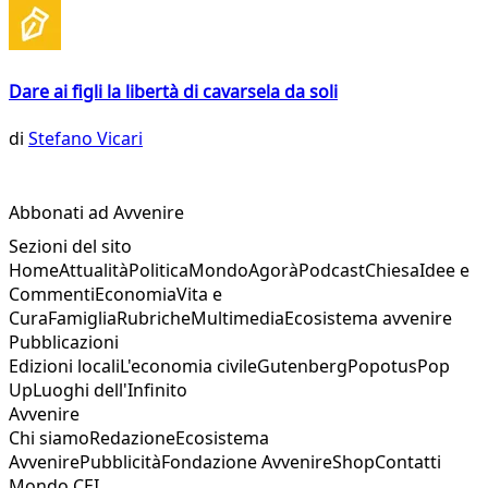
Dare ai figli la libertà di cavarsela da soli
di
Stefano Vicari
Abbonati ad Avvenire
Sezioni del sito
Home
Attualità
Politica
Mondo
Agorà
Podcast
Chiesa
Idee e
Commenti
Economia
Vita e
Cura
Famiglia
Rubriche
Multimedia
Ecosistema avvenire
Pubblicazioni
Edizioni locali
L'economia civile
Gutenberg
Popotus
Pop
Up
Luoghi dell'Infinito
Avvenire
Chi siamo
Redazione
Ecosistema
Avvenire
Pubblicità
Fondazione Avvenire
Shop
Contatti
Mondo CEI