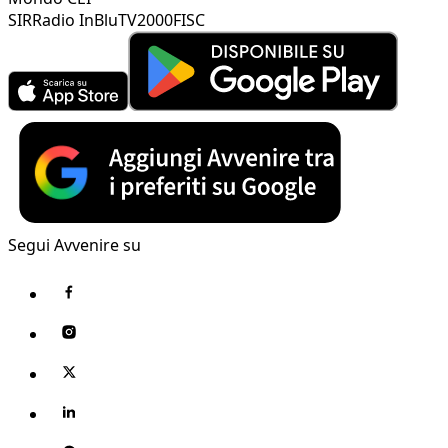
SIR
Radio InBlu
TV2000
FISC
Segui Avvenire su