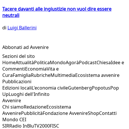
Tacere davanti alle ingiustizie non vuol dire essere
neutrali
di
Luigi Ballerini
Abbonati ad Avvenire
Sezioni del sito
Home
Attualità
Politica
Mondo
Agorà
Podcast
Chiesa
Idee e
Commenti
Economia
Vita e
Cura
Famiglia
Rubriche
Multimedia
Ecosistema avvenire
Pubblicazioni
Edizioni locali
L'economia civile
Gutenberg
Popotus
Pop
Up
Luoghi dell'Infinito
Avvenire
Chi siamo
Redazione
Ecosistema
Avvenire
Pubblicità
Fondazione Avvenire
Shop
Contatti
Mondo CEI
SIR
Radio InBlu
TV2000
FISC