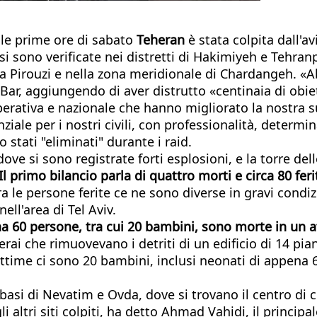
lle prime ore di sabato
Teheran
è stata colpita dall'a
 si sono verificate nei distretti di Hakimiyeh e Tehranp
a Pirouzi e nella zona meridionale di Chardangeh. «Ab
r, aggiungendo di aver distrutto «centinaia di obietti
perativa e nazionale che hanno migliorato la nostra sup
iale per i nostri civili, con professionalità, determ
 stati "eliminati" durante i raid.
dove si sono registrate forti esplosioni, e la torre de
Il primo bilancio parla di quattro morti e circa 80 ferit
le persone ferite ce ne sono diverse in gravi condizi
ell'area di Tel Aviv.
a 60 persone, tra cui 20 bambini, sono morte in un a
rai che rimuovevano i detriti di un edificio di 14 pi
ittime ci sono 20 bambini, inclusi neonati di appena 
 basi di Nevatim e Ovda, dove si trovano il centro di 
 gli altri siti colpiti, ha detto Ahmad Vahidi, il princi