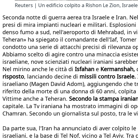
Reuters | Un edificio colpito a Rishon Le Zion, Israele
Seconda notte di guerra aerea tra Israele e Iran. Ne
presi di mira impianti nucleari e militari. Esplosioni
denso fumo a sud, nell'aeroporto di Mehrabad, in vi
Teheran» ha spiegato il comandante dell'Iaf, Tomer Ba
condotto una serie di attacchi precisi di rilevanza o
Abbiamo scelto di agire contro una minaccia esistenz
israeliane, nove scienziati nucleari iraniani sarebbero
Nel mirino anche le città di
Isfahan
e
Kermanshah,
risposto
, lanciando decine di
missili contro Israele. 
israeliano (Magen David Adom), aggiungendo che tra 
riferito della morte di una donna di 60 anni, colpita n
Vittime anche a Teheran.
Secondo la stampa iranian
capitale. La Tv iraniana ha mostrato immagini di ope
Chamran. Secondo un giornalista sul posto, tra le v
Da parte sua, l'Iran ha annunciato di aver colpito le
israeliani, e la base di Tel Nof, vicino a Tel Aviv. Tra