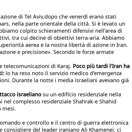
viazione di Tel Aviv,dopo che venerdì erano stati
ars, nella parte orientale della città. Si è levato un
biamo colpito schieramenti difensivi nell'area di
vi, tra cui decine di obiettivi terra-aria. Abbiamo
eriorità aerea e la nostra libertà di azione in Iran.
inazione e precisione». Secondo le forze armate
lle telecomunicazioni di Karaj.
Poco più tardi l'Iran ha
i:
lo ha reso noto il servizio medico d'emergenza
oni. Durante la notte i media israeliani avevano già
ttacco israeliano
su un edificio residenziale nella
ani nel complesso residenziale Shahrak-e Shahid
6 mesi.
comando e controllo e il centro di guerra elettronica
pale consigliere del leader iraniano Ali Khamenei, ci