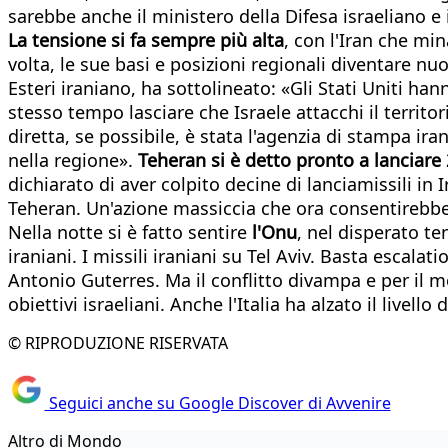
sarebbe anche il ministero della Difesa israeliano e i 
La tensione si fa sempre più alta
, con l'Iran che min
volta, le sue basi e posizioni regionali diventare nu
Esteri iraniano, ha sottolineato: «Gli Stati Uniti ha
stesso tempo lasciare che Israele attacchi il territ
diretta, se possibile, è stata l'agenzia di stampa ir
nella regione».
Teheran si è detto pronto a lanciare 
dichiarato di aver colpito decine di lanciamissili in
Teheran. Un'azione massiccia che ora consentirebbe a
Nella notte si è fatto sentire
l'Onu
, nel disperato t
iraniani. I missili iraniani su Tel Aviv. Basta escalati
Antonio Guterres. Ma il conflitto divampa e per il m
obiettivi israeliani. Anche l'Italia ha alzato il livello
© RIPRODUZIONE RISERVATA
Seguici anche su Google Discover di Avvenire
Altro di Mondo