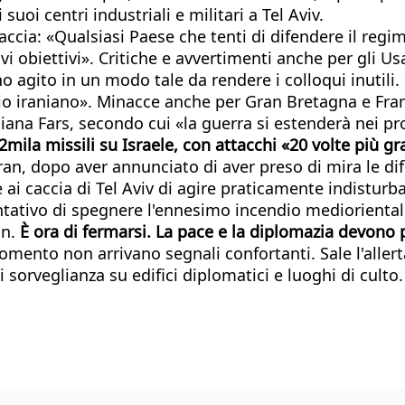
suoi centri industriali e militari a Tel Aviv.
accia: «Qualsiasi Paese che tenti di difendere il regim
ovi obiettivi». Critiche e avvertimenti anche per gli 
nno agito in un modo tale da rendere i colloqui inutil
orio iraniano». Minacce anche per Gran Bretagna e Fra
aniana Fars, secondo cui «la guerra si estenderà nei p
2mila missili su Israele, con attacchi «20 volte più g
 Iran, dopo aver annunciato di aver preso di mira le di
i caccia di Tel Aviv di agire praticamente indisturba
entativo di spegnere l'ennesimo incendio mediorientale
on.
È ora di fermarsi. La pace e la diplomazia devono 
omento non arrivano segnali confortanti. Sale l'allert
 di sorveglianza su edifici diplomatici e luoghi di culto.